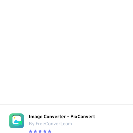
Image Converter - PixConvert
By FreeConvert.com