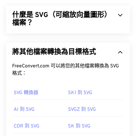
什麼是 SVG（可縮放向量圖形）
檔案？
可縮放向量圖形 (SVG) 是一種分辨率無關的開放標準
檔案格式。它基於可擴展標記語言 (XML)，使用向量
將其他檔案轉換為目標格式
圖形，並支援有限的動畫。顧名思義，使用 SVG 檔
案的主要優勢在於其可縮放性。這種文件類型可以調
整大小而不會損失圖像品質。此外，SVG 的獨特之
FreeConvert.com 可以將您的其他檔案轉換為 SVG
處在於它並非影像格式。
格式：
SVG 轉換器
SK1 到 SVG
如何開啟 SVG 檔案？
AI 到 SVG
SVGZ 到 SVG
SVG 檔案可以在大多數 Web 瀏覽器中輕鬆打開，例
如
Firefox
或 Microsoft
SVG 轉 GIF
或
SVG 轉 PDF
CDR 到 SVG
SK 到 SVG
工具。若要將 SVG 等向量檔案轉換為 JPG 格式，請