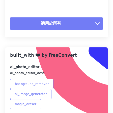
適用於所有
重置所有選項
應用預設
built_with
❤️
by
FreeConvert
另存為預設
ai_photo_editor
ai_photo_editor_desc
background_remover
ai_image_generator
magic_eraser