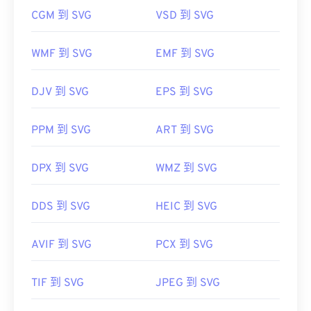
嘗試使用我們的
SVG 轉 JPG
或
萬維網聯盟 (W3C)
CGM 到 SVG
VSD 到 SVG
初始發布日期：
2001 年 9 月 4 日
WMF 到 SVG
EMF 到 SVG
href="https://www.lifewire.com/svg-file-
4120603"
https://en.wikipedia.org/wiki/Scalable_Vector_Graph
DJV 到 SVG
EPS 到 SVG
PPM 到 SVG
ART 到 SVG
DPX 到 SVG
WMZ 到 SVG
DDS 到 SVG
HEIC 到 SVG
AVIF 到 SVG
PCX 到 SVG
TIF 到 SVG
JPEG 到 SVG