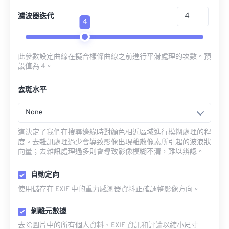
濾波器迭代
4
此參數設定曲線在擬合樣條曲線之前進行平滑處理的次數。預
設值為 4。
去斑水平
None
這決定了我們在搜尋邊緣時對顏色相近區域進行模糊處理的程
度。去雜訊處理過少會導致影像出現離散像素所引起的波浪狀
向量；去雜訊處理過多則會導致影像模糊不清，難以辨認。
自動定向
使用儲存在 EXIF 中的重力感測器資料正確調整影像方向。
剝離元數據
去除圖片中的所有個人資料、EXIF 資訊和評論以縮小尺寸