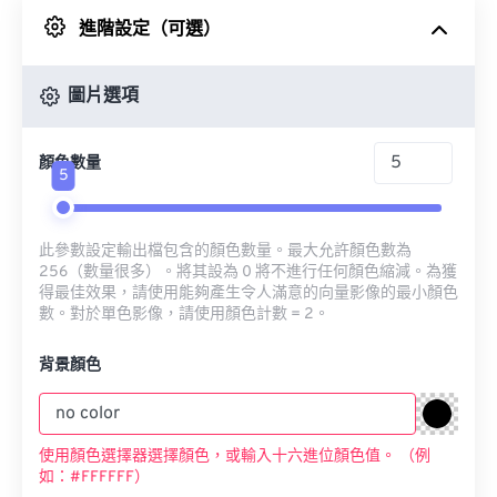
進階設定（可選）
來自 Google 雲端硬碟
圖片選項
來自 OneDrive
顏色數量
5
來自網址
此參數設定輸出檔包含的顏色數量。最大允許顏色數為
256（數量很多）。將其設為 0 將不進行任何顏色縮減。為獲
得最佳效果，請使用能夠產生令人滿意的向量影像的最小顏色
數。對於單色影像，請使用顏色計數 = 2。
背景顏色
使用顏色選擇器選擇顏色，或輸入十六進位顏色值。 （例
如：#FFFFFF）