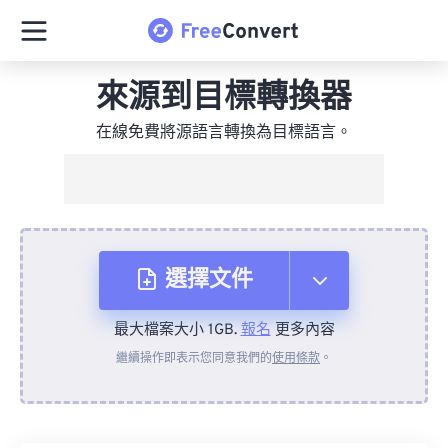
來源到目標轉換器
在線免費將源語言轉換為目標語言。
選擇文件
最大檔案大小 1GB.
報名
更多內容
來自裝置
繼續操作即表示您同意我們的
使用條款
。
來自 Dropbox