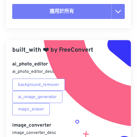
適用於所有
重置所有選項
應用預設
built_with
❤️
by
FreeConvert
另存為預設
ai_photo_editor
ai_photo_editor_desc
background_remover
ai_image_generator
magic_eraser
image_converter
image_converter_desc