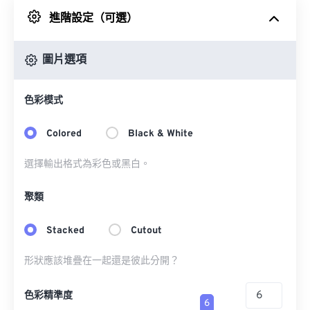
進階設定（可選）
來自 Google 雲端硬碟
圖片選項
來自 OneDrive
色彩模式
來自網址
Colored
Black & White
選擇輸出格式為彩色或黑白。
聚類
Stacked
Cutout
形狀應該堆疊在一起還是彼此分開？
色彩精準度
6