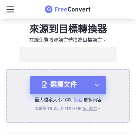
來源到目標轉換器
在線免費將源語言轉換為目標語言。
選擇文件
最大檔案大小 1GB.
報名
更多內容
來自裝置
繼續操作即表示您同意我們的
使用條款
。
來自 Dropbox