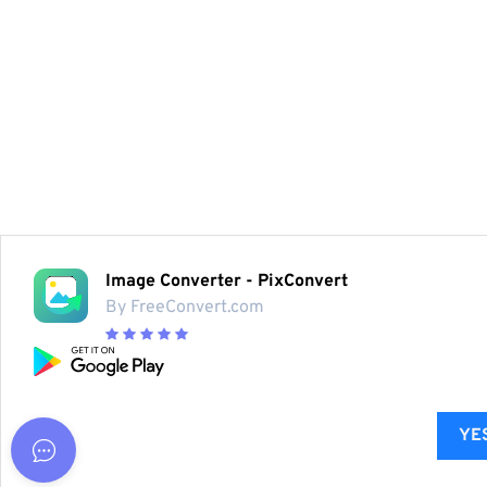
Image Converter - PixConvert
By FreeConvert.com
YES