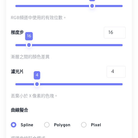
RGB頻道中使用的有效位數。
梯度步
16
漸層之間的顏色差異
濾光片
4
丟棄小於 X 像素的色塊。
曲線擬合
Spline
Polygon
Pixel