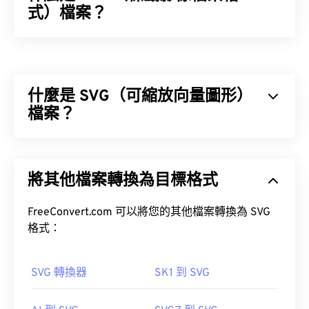
式）檔案？
標籤影像檔案格式 (TIFF)，也稱為 TIF，是最常見的
影像檔案格式之一。 TIFF 檔案最常見的用途是數位
廣告和桌面出版。
什麼是 SVG（可縮放向量圖形）
檔案？
容器
可縮放向量圖形 (SVG) 是一種分辨率無關的開放標準
檔案格式。它基於可擴展標記語言 (XML)，使用向量
如何開啟 TIFF 檔案？
將其他檔案轉換為目標格式
圖形，並支援有限的動畫。顧名思義，使用 SVG 檔
案的主要優勢在於其可縮放性。這種文件類型可以調
開啟 TIFF 檔案最常用的程式是 Windows 系統的
整大小而不會損失圖像品質。此外，SVG 的獨特之
FreeConvert.com 可以將您的其他檔案轉換為 SVG
Photo Viewer
和 macOS 系統的
Apple Preview
。
處在於它並非影像格式。
格式：
XnView MP
TIFF 轉 JPG
SVG 轉換器
SK1 到 SVG
如何開啟 SVG 檔案？