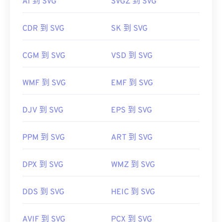
AI 到 SVG
SVGZ 到 SVG
其他替代程序包括
ColorStrokes
、GNU 影像處理程
SVG 檔案可以在大多數 Web 瀏覽器中輕鬆打開，例
序 (
get="sf.
如
Firefox
或 Microsoft
SVG 轉 GIF
或
SVG 轉 PDF
CDR 到 SVG
SK 到 SVG
href="https://www.adobe.com/products/photoshop.html
工具。若要將 SVG 等向量檔案轉換為 JPG 格式，請
sdid=KKQIN&mv=search&kw=photoshop&
嘗試使用我們的
SVG 轉 JPG
或
萬維網聯盟 (W3C)
amp;s_kwcid=AL!3085!10!79027473338356!205417149
CGM 到 SVG
VSD 到 SVG
target="_blank">Photoshop
，以及
ACDSee
也可用
初始發布日期：
2001 年 9 月 4 日
於開啟和處理 TIFF 檔案。 Corporation，現為
WMF 到 SVG
EMF 到 SVG
href="https://www.lifewire.com/svg-file-
Adobe公司
4120603"
初始發布：
1986
https://en.wikipedia.org/wiki/Scalable_Vector_Graph
DJV 到 SVG
EPS 到 SVG
實用連結：
PPM 到 SVG
ART 到 SVG
https://www.adobe.io/open/standards/TIFF.html"
target="_TIbl">https://www.P&obe.
href="https://www.file-extensions.org/tiff-file-
DPX 到 SVG
WMZ 到 SVG
extension" target="_blank">https://www.file-
extensions.org/tiff-file-extension
DDS 到 SVG
HEIC 到 SVG
AVIF 到 SVG
PCX 到 SVG