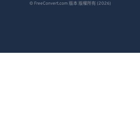
© FreeConvert.com 版本 版權所有 (2026)
Español
Français
Português
Italiano
Dutch
日本語
简体中文
繁體中文
한국어
Svenska
Türkçe