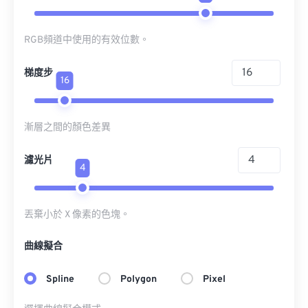
RGB頻道中使用的有效位數。
梯度步
16
漸層之間的顏色差異
濾光片
4
丟棄小於 X 像素的色塊。
曲線擬合
Spline
Polygon
Pixel