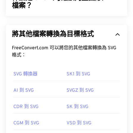
檔案？
可縮放向量圖形 (SVG) 是一種分辨率無關的開放標準
檔案格式。它基於可擴展標記語言 (XML)，使用向量
將其他檔案轉換為目標格式
圖形，並支援有限的動畫。顧名思義，使用 SVG 檔
案的主要優勢在於其可縮放性。這種文件類型可以調
整大小而不會損失圖像品質。此外，SVG 的獨特之
FreeConvert.com 可以將您的其他檔案轉換為 SVG
處在於它並非影像格式。
格式：
SVG 轉換器
SK1 到 SVG
如何開啟 SVG 檔案？
AI 到 SVG
SVGZ 到 SVG
SVG 檔案可以在大多數 Web 瀏覽器中輕鬆打開，例
如
Firefox
或 Microsoft
SVG 轉 GIF
或
SVG 轉 PDF
CDR 到 SVG
SK 到 SVG
工具。若要將 SVG 等向量檔案轉換為 JPG 格式，請
嘗試使用我們的
SVG 轉 JPG
或
萬維網聯盟 (W3C)
CGM 到 SVG
VSD 到 SVG
初始發布日期：
2001 年 9 月 4 日