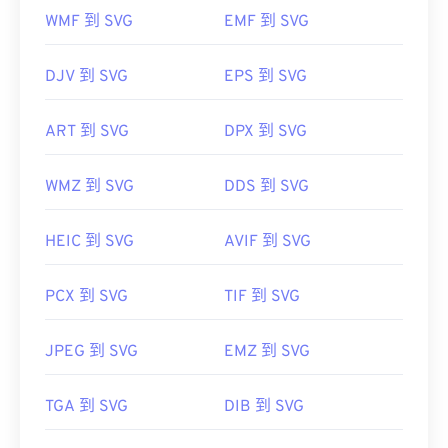
WMF 到 SVG
EMF 到 SVG
href="https://www.lifewire.com/svg-file-
4120603"
https://en.wikipedia.org/wiki/Scalable_Vector_Graph
DJV 到 SVG
EPS 到 SVG
ART 到 SVG
DPX 到 SVG
WMZ 到 SVG
DDS 到 SVG
HEIC 到 SVG
AVIF 到 SVG
PCX 到 SVG
TIF 到 SVG
JPEG 到 SVG
EMZ 到 SVG
TGA 到 SVG
DIB 到 SVG