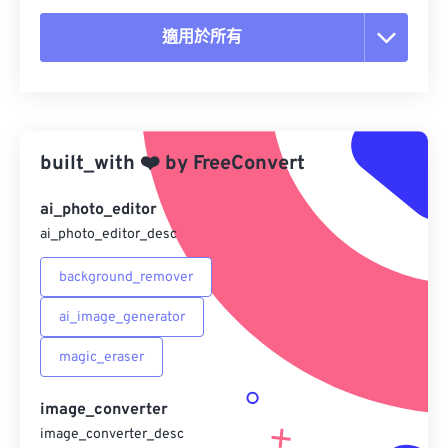
適用於所有
重置所有選項
應用預設
built_with
❤️
by
FreeConvert
另存為預設
ai_photo_editor
ai_photo_editor_desc
background_remover
ai_image_generator
magic_eraser
image_converter
image_converter_desc