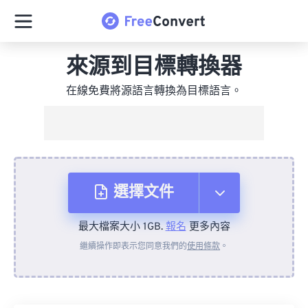
來源到目標轉換器
在線免費將源語言轉換為目標語言。
選擇文件
最大檔案大小 1GB.
報名
更多內容
來自裝置
繼續操作即表示您同意我們的
使用條款
。
來自 Dropbox