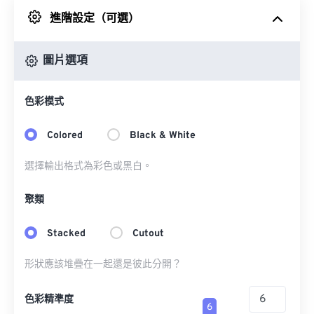
進階設定（可選）
來自 Google 雲端硬碟
圖片選項
來自 OneDrive
色彩模式
來自網址
Colored
Black & White
選擇輸出格式為彩色或黑白。
聚類
Stacked
Cutout
形狀應該堆疊在一起還是彼此分開？
色彩精準度
6