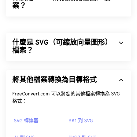
案？
裝置無關位圖 (DIB) 是一種點陣圖（
BMP
），它可以
在任何裝置上正確顯示。 DIB 透過使用色表將像素
轉換為 RGB 顏色來實現這一點。 DIB 有兩種類型：
什麼是 SVG（可縮放向量圖形）
自下而上和自上而下。兩者之間的主要區別在於，自
下而上的 DIB 無法壓縮，而自上而下的 DIB 可以壓
檔案？
縮。
可縮放向量圖形 (SVG) 是一種分辨率無關的開放標準
文章
檔案格式。它基於可擴展標記語言 (XML)，使用向量
將其他檔案轉換為目標格式
圖形，並支援有限的動畫。顧名思義，使用 SVG 檔
案的主要優勢在於其可縮放性。這種文件類型可以調
如何開啟DIB檔？
整大小而不會損失圖像品質。此外，SVG 的獨特之
FreeConvert.com 可以將您的其他檔案轉換為 SVG
處在於它並非影像格式。
格式：
作為一種裝置無關的檔案類型，DIB可以在大多數跨
平台的影像檢視器中開啟。例如，在Microsoft
Windows系統中，它可以在畫圖程式中開啟。在
SVG 轉換器
SK1 到 SVG
macOS系統中，它可以在
Apple Preview
、
Apples
和
Apple
XnView MP
和免費程式
GIMP
開啟 DIB 檔案。
如何開啟 SVG 檔案？