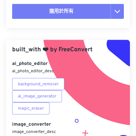
適用於所有
重置所有選項
應用預設
built_with
❤️
by
FreeConvert
另存為預設
ai_photo_editor
ai_photo_editor_desc
background_remover
ai_image_generator
magic_eraser
image_converter
image_converter_desc