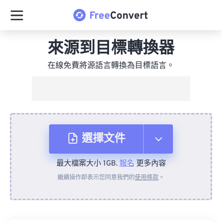
來源到目標轉換器
在線免費將源語言轉換為目標語言。
選擇文件
最大檔案大小 1GB.
報名
更多內容
來自裝置
繼續操作即表示您同意我們的
使用條款
。
來自 Dropbox