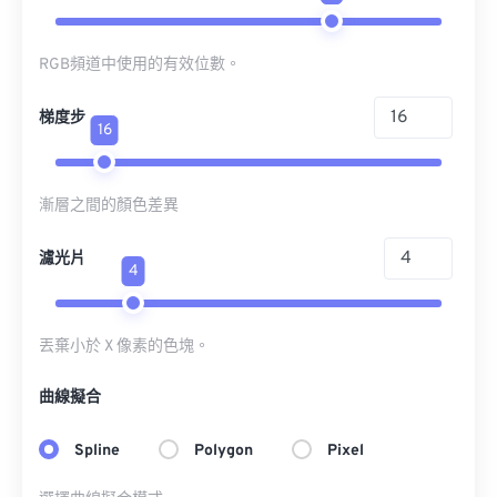
RGB頻道中使用的有效位數。
梯度步
16
漸層之間的顏色差異
濾光片
4
丟棄小於 X 像素的色塊。
曲線擬合
Spline
Polygon
Pixel