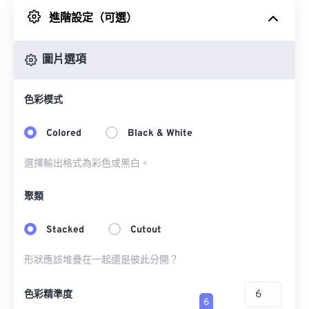
進階設定（可選）
來自 Google 雲端硬碟
圖片選項
來自 OneDrive
色彩模式
來自網址
Colored
Black & White
選擇輸出格式為彩色或黑白。
聚類
Stacked
Cutout
形狀應該堆疊在一起還是彼此分開？
色彩精準度
6