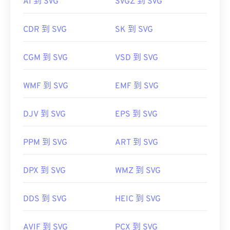
AI 到 SVG
SVGZ 到 SVG
SVG 檔案可以在大多數 Web 瀏覽器中輕鬆打開，例
DIB 檔案可以輕鬆轉換為許多其他常見檔案格式，例
如
Firefox
或 Microsoft
SVG 轉 GIF
或
SVG 轉 PDF
CDR 到 SVG
SK 到 SVG
如 PNG、PDF、JPG 和 TIF。為此，有許多免費的圖
工具。若要將 SVG 等向量檔案轉換為 JPG 格式，請
像轉換程式可供選擇，例如 XNConvert。
嘗試使用我們的
SVG 轉 JPG
或
萬維網聯盟 (W3C)
CGM 到 SVG
VSD 到 SVG
初始發布日期：
2001 年 9 月 4 日
DIB 轉 JPG
DIB 轉 TIF
WMF 到 SVG
EMF 到 SVG
href="https://www.lifewire.com/svg-file-
4120603"
https://en.wikipedia.org/wiki/Scalable_Vector_Graph
DJV 到 SVG
EPS 到 SVG
開發人員：
微軟公司
PPM 到 SVG
ART 到 SVG
初始發布日期：
1985 年 11 月 20 日
DPX 到 SVG
WMZ 到 SVG
DDS 到 SVG
HEIC 到 SVG
AVIF 到 SVG
PCX 到 SVG