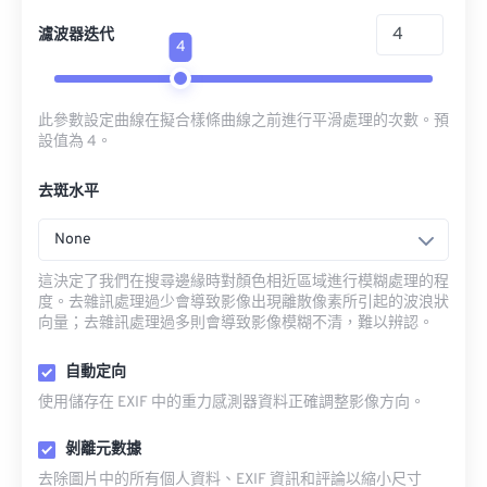
濾波器迭代
4
此參數設定曲線在擬合樣條曲線之前進行平滑處理的次數。預
設值為 4。
去斑水平
None
這決定了我們在搜尋邊緣時對顏色相近區域進行模糊處理的程
度。去雜訊處理過少會導致影像出現離散像素所引起的波浪狀
向量；去雜訊處理過多則會導致影像模糊不清，難以辨認。
自動定向
使用儲存在 EXIF 中的重力感測器資料正確調整影像方向。
剝離元數據
去除圖片中的所有個人資料、EXIF 資訊和評論以縮小尺寸