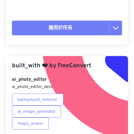
適用於所有
重置所有選項
應用預設
built_with
❤️
by
FreeConvert
另存為預設
ai_photo_editor
ai_photo_editor_desc
background_remover
ai_image_generator
magic_eraser