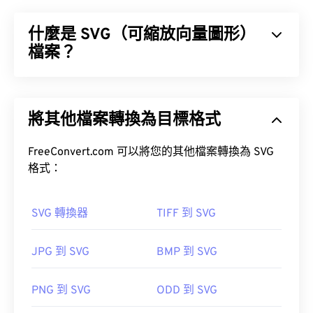
什麼是 SVG（可縮放向量圖形）
檔案？
可縮放向量圖形 (SVG) 是一種分辨率無關的開放標準
檔案格式。它基於可擴展標記語言 (XML)，使用向量
將其他檔案轉換為目標格式
圖形，並支援有限的動畫。顧名思義，使用 SVG 檔
案的主要優勢在於其可縮放性。這種文件類型可以調
整大小而不會損失圖像品質。此外，SVG 的獨特之
FreeConvert.com 可以將您的其他檔案轉換為 SVG
處在於它並非影像格式。
格式：
SVG 轉換器
TIFF 到 SVG
如何開啟 SVG 檔案？
JPG 到 SVG
BMP 到 SVG
SVG 檔案可以在大多數 Web 瀏覽器中輕鬆打開，例
如
Firefox
或 Microsoft
SVG 轉 GIF
或
SVG 轉 PDF
PNG 到 SVG
ODD 到 SVG
工具。若要將 SVG 等向量檔案轉換為 JPG 格式，請