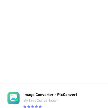
Image Converter - PixConvert
By FreeConvert.com