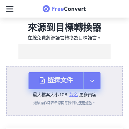
來源到目標轉換器
在線免費將源語言轉換為目標語言。
選擇文件
最大檔案大小 1GB.
報名
更多內容
來自裝置
繼續操作即表示您同意我們的
使用條款
。
來自 Dropbox