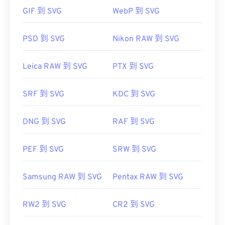
嘗試使用我們的
SVG 轉 JPG
或
萬維網聯盟 (W3C)
GIF 到 SVG
WebP 到 SVG
初始發布日期：
2001 年 9 月 4 日
PSD 到 SVG
Nikon RAW 到 SVG
href="https://www.lifewire.com/svg-file-
4120603"
https://en.wikipedia.org/wiki/Scalable_Vector_Graph
Leica RAW 到 SVG
PTX 到 SVG
SRF 到 SVG
KDC 到 SVG
DNG 到 SVG
RAF 到 SVG
PEF 到 SVG
SRW 到 SVG
Samsung RAW 到 SVG
Pentax RAW 到 SVG
RW2 到 SVG
CR2 到 SVG