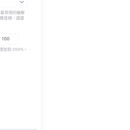
用最常用的編解
編碼音頻，請選
加到 200%。