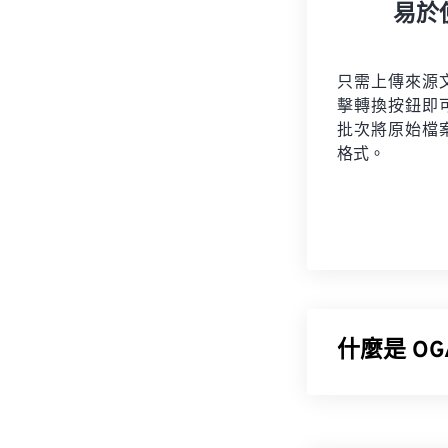
易於
只需上傳來源
擊轉換按鈕即
批次將原始檔
格式。
什麼是 OGA
Ogg Vorbi
能，「Ogg」是