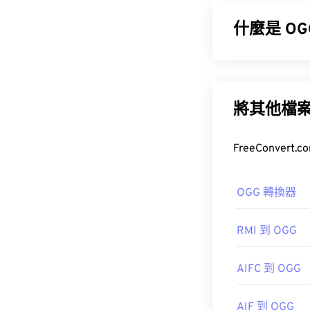
利
。
什麼是 OG
如何開啟 O
Ogg Vorbis
一種免專利、
VLC 媒體播放
包含元資料以
將其他檔
如何開啟 O
OGA 檔案可在
href="https://
開啟 OGG 檔
OGG 轉換器
target="_b
金會
RMI 到 OGG
初始版本：
20
開發者：
Xiph
AIFC 到 OGG
實用連結：
初始版本：
20
https://en.wik
AIF 到 OGG