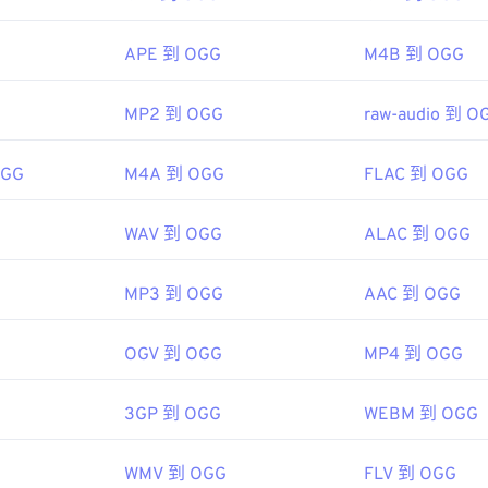
g/vorbis/
48
48
48
45
45
45
g/vorbis/
APE 到 OGG
M4B 到 OGG
49
49
49
46
46
46
f.org/rfc/rfc5334.txt
50
50
50
47
47
47
MP2 到 OGG
raw-audio 到 O
51
51
51
48
48
48
52
52
52
OGG
M4A 到 OGG
FLAC 到 OGG
49
49
49
53
53
53
50
50
50
WAV 到 OGG
ALAC 到 OGG
54
54
54
51
51
51
55
55
55
52
52
52
MP3 到 OGG
AAC 到 OGG
56
56
56
53
53
53
OGV 到 OGG
MP4 到 OGG
57
57
57
54
54
54
58
58
58
55
55
55
3GP 到 OGG
WEBM 到 OGG
59
59
59
56
56
56
60
WMV 到 OGG
FLV 到 OGG
57
57
57