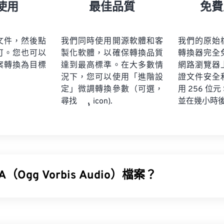
21
21
21
21
18
18
18
18
使用
最佳品質
免費
22
22
22
22
19
19
19
19
23
23
23
23
20
20
20
20
文件，然後點
我們同時使用開源軟體和客
我們的原始
24
24
24
可。您也可以
製化軟體，以確保轉換品質
轉換器完全
21
21
21
21
案轉換為目標
達到最高標準。在大多數情
網路瀏覽器
25
25
25
22
22
22
22
況下，您可以使用「進階設
證文件安全
26
26
26
定」微調轉換參數（可選，
23
23
23
23
用 256 位元
並在幾小時
尋找
icon).
27
27
27
24
24
24
28
28
28
25
25
25
29
29
29
26
26
26
30
30
30
27
27
27
31
31
31
（Ogg Vorbis Audio）檔案？
28
28
28
32
32
32
29
29
29
s Audio (OGA) 是一種多媒體容器和音訊檔案壓縮格式。其名稱體現了
33
33
33
30
30
30
容器的名稱，「Vorbis」是壓縮機制的名稱。 OGA 是
免費
、
開
34
34
34