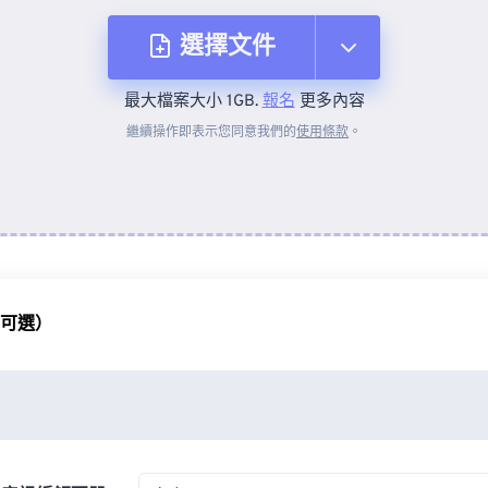
選擇文件
最大檔案大小 1GB.
報名
更多內容
來自裝置
繼續操作即表示您同意我們的
使用條款
。
來自 Dropbox
來自 Google 雲端硬碟
（可選）
來自 OneDrive
來自網址