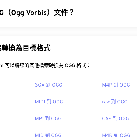
31
31
31
35
35
35
32
32
32
G（Ogg Vorbis）文件？
36
36
36
33
33
33
GA 檔案？
37
37
37
 (OGG) 是一種使用 Ogg Vorbis 壓縮格式的檔案。 OGG 是由 Xiph
34
34
34
免版稅的編碼方案。與
MP3
檔案一樣，OGG 檔案以其高品質而聞名
器
是開啟 OGA 檔案的最佳選擇。
38
38
38
35
35
35
及藝人和曲目標題資訊。
案轉換為目標格式
Winamp
Xine
39
39
39
36
36
36
40
40
40
37
37
37
FreeConvert.com 可以將您的其他檔案轉換為 OGG 格式：
GG 檔案？
Windows Media Player
Windows Media Player
41
41
41
38
38
38
learn.microsoft.com/en-us/windows/win32/directshow/direct
42
42
42
案的預設程式是
VLC 媒體播放器
。
39
39
39
3GA 到 OGG
M4P 到 OGG
lank">DirectShow 播放器中打開，但必須使用
DirectShow 過濾器
。
43
43
43
RealPlayer
Winamp
Xin
40
40
40
MIDI 到 OGG
raw 到 OGG
44
44
44
41
41
41
00
45
45
45
42
42
42
.Org 基金會
MP1 到 OGG
CAF 到 OGG
46
46
46
43
43
43
03
ipedia.org/wiki/Ogg
47
47
47
MID 到 OGG
M4R 到 OGG
44
44
44