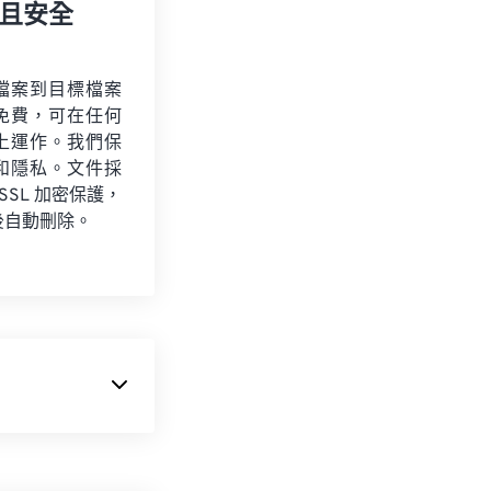
且安全
檔案到目標檔案
免費，可在任何
上運作。我們保
和隱私。文件採
 SSL 加密保護，
後自動刪除。
 OGA 的基本功
源
且
未申請專