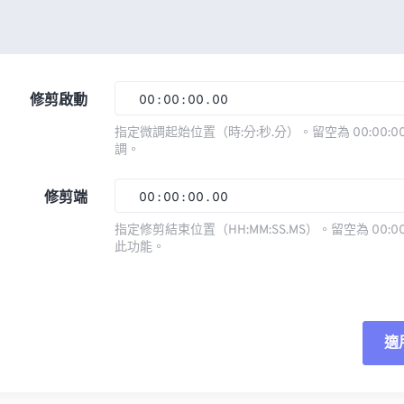
修剪啟動
00
:
00
:
00
.
00
指定微調起始位置（時:分:秒.分）。留空為 00:00:00
調。
00
00
00
00
01
01
01
01
修剪端
00
:
00
:
00
.
00
02
02
02
02
指定修剪結束位置（HH:MM:SS.MS）。留空為 00:00
此功能。
03
03
03
03
00
00
00
00
04
04
04
04
01
01
01
01
05
05
05
05
02
02
02
02
適
06
06
06
06
03
03
03
03
07
07
07
07
04
04
04
04
重