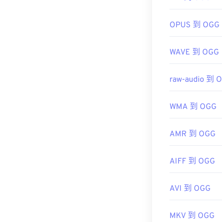
實用連結：
https://xiph.or
https://xiph.or
OPUS 到 OGG
https://www.iet
WAVE 到 OGG
raw-audio 到 
WMA 到 OGG
AMR 到 OGG
AIFF 到 OGG
AVI 到 OGG
MKV 到 OGG