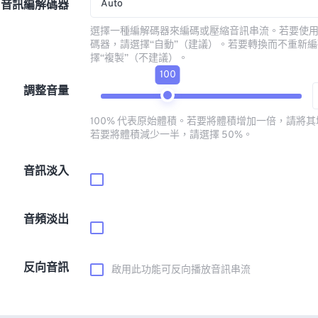
Auto
音訊編解碼器
選擇一種編解碼器來編碼或壓縮音訊串流。若要使
碼器，請選擇“自動”（建議）。若要轉換而不重新
擇“複製”（不建議）。
100
調整音量
100% 代表原始體積。若要將體積增加一倍，請將其增
若要將體積減少一半，請選擇 50%。
音訊淡入
音頻淡出
反向音訊
啟用此功能可反向播放音訊串流