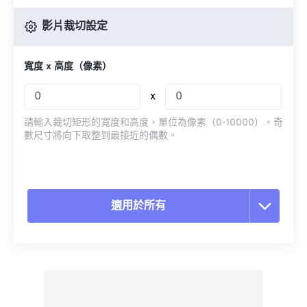
影片裁切設定
寬度 x 高度（像素）
x
請輸入裁切矩形的寬度和高度，單位為像素（0-10000）。奇
數尺寸將向下取整到最接近的偶數。
適用於所有
重置所有選項
應用預設
另存為預設