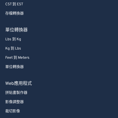
79
79
CST 到 EST
80
80
存檔轉換器
81
81
單位轉換器
82
82
83
83
Lbs 到 Kg
84
84
Kg 到 Lbs
85
85
Feet 到 Meters
86
86
單位轉換器
87
87
Web應用程式
88
88
89
89
拼貼畫製作器
90
90
影像調整器
91
91
裁切影像