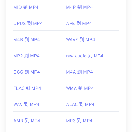
器，因此，當檔案無法開啟時，通常表示容器中的資
開發者：
Xiph.Org 基金會
MID 到 MP4
M4R 到 MP4
料（音訊或視訊編解碼器）與裝置的作業系統不相
初始版本：
2003
容。
OPUS 到 MP4
APE 到 MP4
實用連結：
VLC 媒體播放器
https://xiph.org/vorbis/
M4B 到 MP4
WAVE 到 MP4
https://www.ietf.org/rfc/rfc5334.txt
開發者：
運動影像專家小組 (MPEG)
MP2 到 MP4
raw-audio 到 MP4
標準：
ISO/IEC 14496
初始發布：
1999
OGG 到 MP4
M4A 到 MP4
實用連結：
https://en.wikipedia.org/wiki/MPEG-4
FLAC 到 MP4
WMA 到 MP4
https://mpeg.chiariglione.org/standards/mpeg-
4.html
WAV 到 MP4
ALAC 到 MP4
AMR 到 MP4
MP3 到 MP4