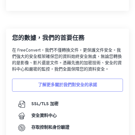
26
26
26
26
26
26
27
27
27
27
27
27
28
28
28
28
28
28
29
29
29
29
29
29
您的數據，我們的首要任務
30
30
30
30
30
30
在 FreeConvert，我們不僅轉換文件，更保護文件安全。我
31
31
31
31
31
31
們強大的安全框架確保您的資料始終安全無虞，無論您轉換
32
32
32
32
32
32
的是影像、影片還是文件。憑藉先進的加密技術、安全的資
料中心和嚴密的監控，我們全面保障您的資料安全。
33
33
33
33
33
33
34
34
34
34
34
34
了解更多關於我們對安全的承諾
35
35
35
35
35
35
36
36
36
36
36
36
SSL/TLS 加密
37
37
37
37
37
37
安全資料中心
38
38
38
38
38
38
存取控制和身份驗證
39
39
39
39
39
39