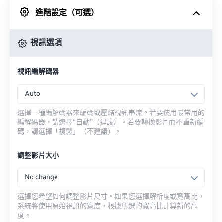
進階設定（可選）
來自 Google 雲端硬碟
視訊選項
來自 OneDrive
視訊編解碼器
來自網址
Auto
選擇一種編解碼器來編碼或壓縮視訊串流。若要使用最常用的
編解碼器，請選擇“自動”（建議）。若要轉換影片而不重新編
碼，請選擇「複製」（不建議）。
調整影片大小
No change
選擇您希望如何調整影片尺寸。如果您選擇解析度或寬高比，
系統將使用原始視訊的寬度，根據所選的寬高比計算新的高
度。