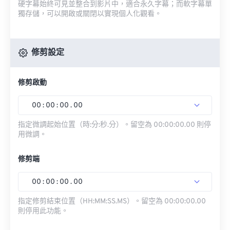
硬字幕始終可見並整合到影片中，適合永久字幕；而軟字幕單
獨存儲，可以開啟或關閉以實現個人化觀看。
修剪設定
修剪啟動
00
:
00
:
00
.
00
指定微調起始位置（時:分:秒.分）。留空為 00:00:00.00 則停
用微調。
修剪端
00
:
00
:
00
.
00
指定修剪結束位置（HH:MM:SS.MS）。留空為 00:00:00.00
則停用此功能。