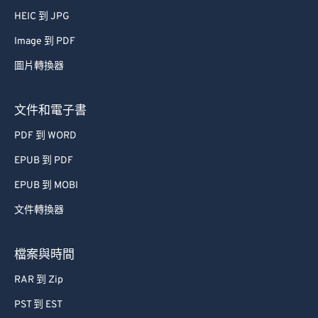
66
66
HEIC 到 JPG
67
67
Image 到 PDF
68
68
圖片轉換器
69
69
70
70
文件和電子書
71
71
PDF 到 WORD
72
72
EPUB 到 PDF
73
73
EPUB 到 MOBI
74
74
文件轉換器
75
75
檔案與時間
76
76
77
77
RAR 到 Zip
78
78
PST 到 EST