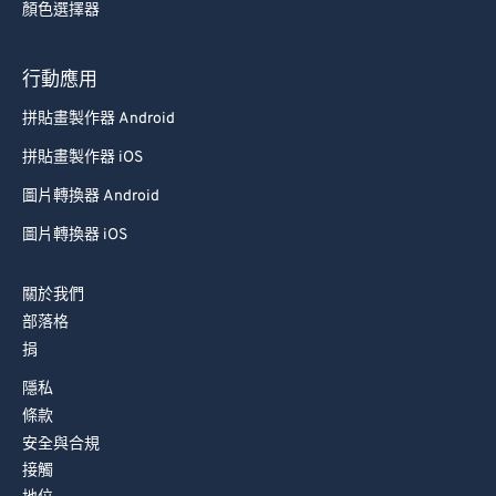
92
92
顏色選擇器
93
93
行動應用
94
94
拼貼畫製作器 Android
95
95
96
96
拼貼畫製作器 iOS
97
97
圖片轉換器 Android
98
98
圖片轉換器 iOS
99
99
關於我們
部落格
捐
隱私
條款
安全與合規
接觸