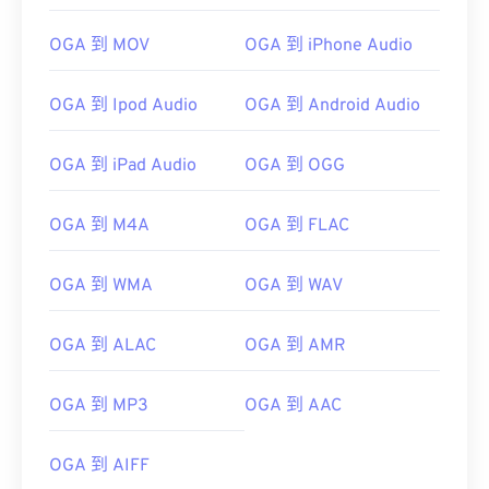
00
00
00
00
00
00
00
00
OGA 到 MOV
OGA 到 iPhone Audio
01
01
01
01
01
01
01
01
02
02
02
02
02
02
02
02
OGA 到 Ipod Audio
OGA 到 Android Audio
03
03
03
03
03
03
03
03
04
04
04
04
04
04
04
04
OGA 到 iPad Audio
OGA 到 OGG
05
05
05
05
05
05
05
05
OGA 到 M4A
OGA 到 FLAC
06
06
06
06
06
06
06
06
07
07
07
07
07
07
07
07
OGA 到 WMA
OGA 到 WAV
08
08
08
08
08
08
08
08
OGA 到 ALAC
OGA 到 AMR
09
09
09
09
09
09
09
09
10
10
10
10
10
10
10
10
OGA 到 MP3
OGA 到 AAC
11
11
11
11
11
11
11
11
12
12
12
12
12
12
12
12
OGA 到 AIFF