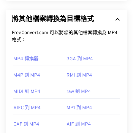
MPEG-4 (MP4) 是一種容器視訊格式，可以儲存多媒
體數據，通常是音訊和視訊。它與各種設備和作業系
如何開啟 OGA 檔案？
將其他檔案轉換為目標格式
統相容，使用
編解碼器
來壓縮檔案大小，從而產生易
於管理和儲存的檔案。它也是一種流行的影片格式，
VLC 媒體播放器
是開啟 OGA 檔案的最佳選擇。
用於在網路上進行串流媒體播放，例如在 YouTube
FreeConvert.com 可以將您的其他檔案轉換為 MP4
Winamp
上。許多人認為 MP4 是當今最好的視訊格式之一。
格式：
Xine
MP4 轉換器
3GA 到 MP4
如何開啟 MP4 檔案？
OGA 檔案可在
Windows Media Player
Windows
Media Player
M4P 到 MP4
RMI 到 MP4
MP4 檔案會在作業系統的預設視訊播放器中開啟。
href="https://learn.microsoft.com/en-
只需雙擊該文件即可開啟。無需第三方軟體。
us/windows/win32/directshow/directshow"
MIDI 到 MP4
raw 到 MP4
target="_blank">DirectShow 播放器中打開，但必
Windows Player 中開
須使用
DirectShow 過濾器
。
啟。在 Mac 系統中，它會在
QuickTime
AIFC 到 MP4
MP1 到 MP4
在某些裝置上，尤其是行動裝置上，開啟這種檔案類
CAF 到 MP4
AIF 到 MP4
型可能會出現問題。 MP4 是一種包含各種資料的容