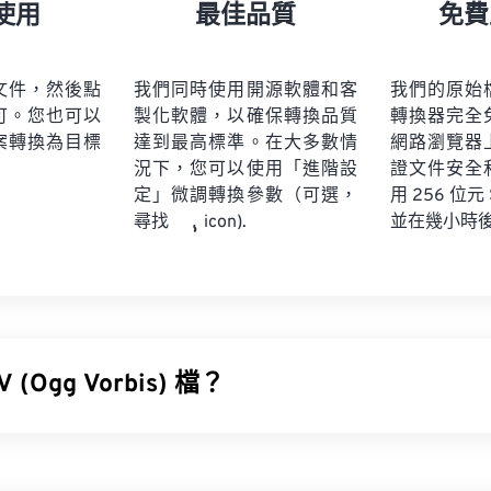
21
21
21
21
18
18
18
18
使用
最佳品質
免費
22
22
22
22
19
19
19
19
23
23
23
23
20
20
20
20
文件，然後點
我們同時使用開源軟體和客
我們的原始
24
24
24
可。您也可以
製化軟體，以確保轉換品質
轉換器完全
21
21
21
21
案轉換為目標
達到最高標準。在大多數情
網路瀏覽器
25
25
25
22
22
22
22
況下，您可以使用「進階設
證文件安全
26
26
26
定」微調轉換參數（可選，
23
23
23
23
用 256 位元
並在幾小時
尋找
icon).
27
27
27
24
24
24
28
28
28
25
25
25
29
29
29
26
26
26
30
30
30
27
27
27
31
31
31
(Ogg Vorbis) 檔？
28
28
28
32
32
32
29
29
29
is (OGV) 是一種免費、開源、未申請專利的多媒體容器格式和編解碼器
33
33
33
30
30
30
家族的一部分，由非營利組織
Xiph.Org 基金會
開發，旨在與
已獲
34
34
34