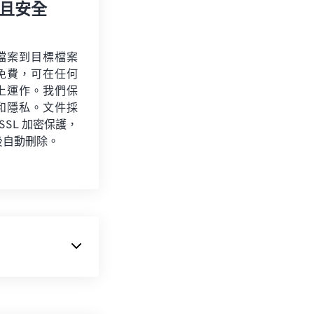
且安全
檔案到目標檔案
免費，可在任何
上運作。我們保
和隱私。文件採
 SSL 加密保護，
後自動刪除。
。它是 Ogg 格
專利的編解碼