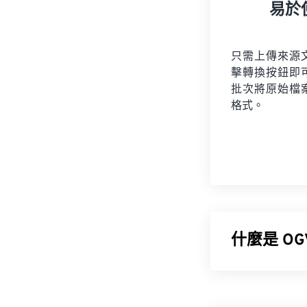
易於
只需上傳來源
擊轉換按鈕即
批次將原始檔
格式。
什麼是 OGV 
Ogg Vorb
式和編解碼器