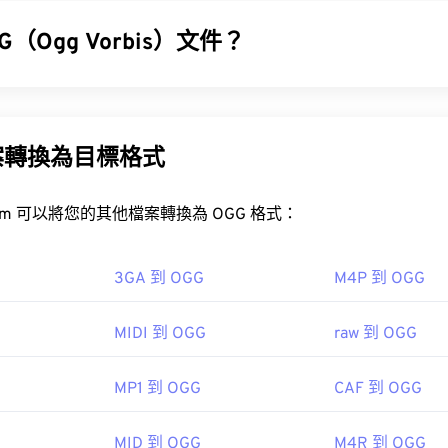
31
31
31
 可
時分複用 (TDM)
音訊、視訊、文字（字幕）和元資料。
35
35
35
32
32
32
G（Ogg Vorbis）文件？
36
36
36
33
33
33
37
37
37
 (OGG) 是一種使用 Ogg Vorbis 壓縮格式的檔案。 OGG 是由 Xiph
34
34
34
免版稅的編碼方案。與
MP3
檔案一樣，OGG 檔案以其高品質而聞名
38
38
38
35
35
35
及藝人和曲目標題資訊。
GV 檔案？
案轉換為目標格式
39
39
39
36
36
36
器
是開啟 OGV 檔案的最佳選擇。
40
40
40
37
37
37
FreeConvert.com 可以將您的其他檔案轉換為 OGG 格式：
GG 檔案？
Winamp
41
41
41
38
38
38
42
42
42
案的預設程式是
VLC 媒體播放器
。
39
39
39
3GA 到 OGG
M4P 到 OGG
43
43
43
RealPlayer
Winamp
Xin
40
40
40
ndows Media Player
Windows Media Player
MIDI 到 OGG
raw 到 OGG
44
44
44
41
41
41
s://www.xiph.org/dshow/">DirectShow 過濾器。另一方面，
00
45
45
45
w 的，則無需此過濾器。
42
42
42
MP1 到 OGG
CAF 到 OGG
46
46
46
43
43
43
ipedia.org/wiki/Ogg
47
47
47
.Org 基金會
MID 到 OGG
M4R 到 OGG
44
44
44