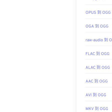
https://xiph.or
初始版本：
201
OPUS 到 OGG
實用連結：
https://en.wik
OGA 到 OGG
https://www.xi
raw-audio 到 
FLAC 到 OGG
ALAC 到 OGG
AAC 到 OGG
AVI 到 OGG
MKV 到 OGG