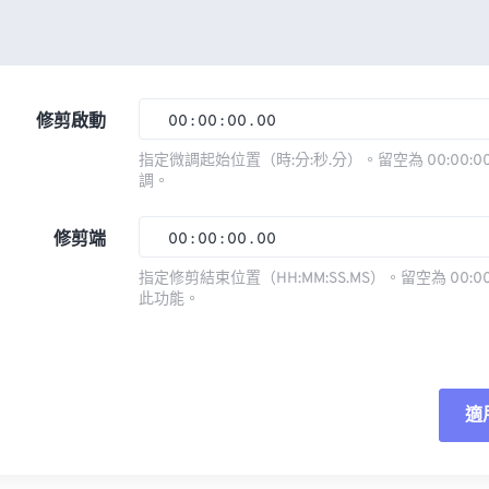
修剪啟動
00
:
00
:
00
.
00
指定微調起始位置（時:分:秒.分）。留空為 00:00:00
調。
00
00
00
00
01
01
01
01
修剪端
00
:
00
:
00
.
00
02
02
02
02
指定修剪結束位置（HH:MM:SS.MS）。留空為 00:00
此功能。
03
03
03
03
00
00
00
00
04
04
04
04
01
01
01
01
05
05
05
05
02
02
02
02
適
06
06
06
06
03
03
03
03
07
07
07
07
04
04
04
04
重