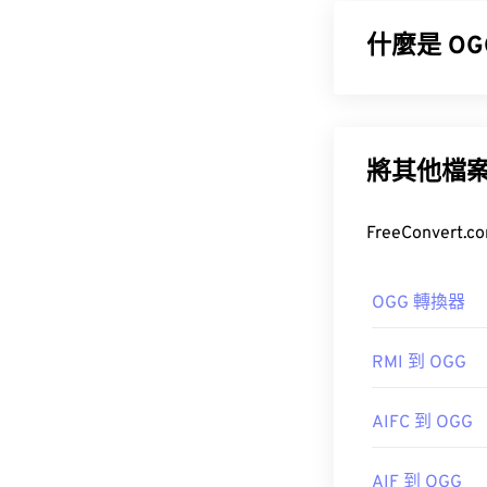
器
競爭。 OGV
什麼是 OG
Ogg Vorbis
一種免專利、
包含元資料以
如何開啟 O
將其他檔
VLC 媒體播放
如何開啟 O
Elmedia
開啟 OGG 檔
OGG 轉換器
OGV 可以在
Wi
金會
RMI 到 OGG
href="http
初始版本：
20
DirectSho
AIFC 到 OGG
實用連結：
https://en.wik
開發者：
Xiph
AIF 到 OGG