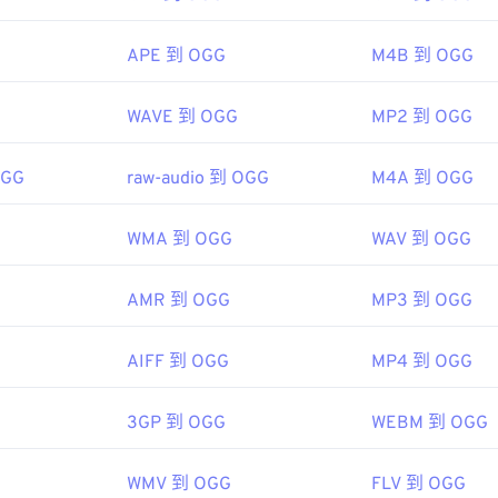
g/vorbis/
48
48
48
7
45
45
45
APE 到 OGG
M4B 到 OGG
49
49
49
46
46
46
50
50
50
ipedia.org/wiki/Ogg
47
47
47
WAVE 到 OGG
MP2 到 OGG
51
51
51
ph.org/
48
48
48
52
52
52
OGG
raw-audio 到 OGG
M4A 到 OGG
49
49
49
53
53
53
50
50
50
WMA 到 OGG
WAV 到 OGG
54
54
54
51
51
51
55
55
55
52
52
52
AMR 到 OGG
MP3 到 OGG
56
56
56
53
53
53
AIFF 到 OGG
MP4 到 OGG
57
57
57
54
54
54
58
58
58
55
55
55
3GP 到 OGG
WEBM 到 OGG
59
59
59
56
56
56
60
WMV 到 OGG
FLV 到 OGG
57
57
57