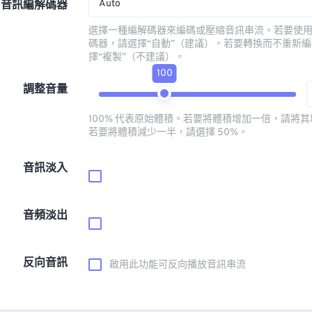
Auto
音訊編解碼器
選擇一種編解碼器來編碼或壓縮音訊串流。若要使
碼器，請選擇“自動”（建議）。若要轉換而不重新
擇“複製”（不建議）。
100
調整音量
100% 代表原始體積。若要將體積增加一倍，請將其增
若要將體積減少一半，請選擇 50%。
音訊淡入
音頻淡出
反向音訊
啟用此功能可反向播放音訊串流