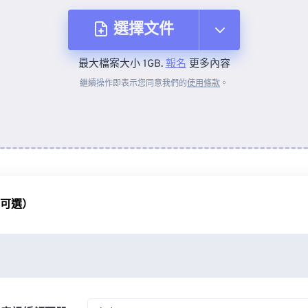
選擇文件
最大檔案大小 1GB.
報名
更多內容
來自裝置
繼續操作即表示您同意我們的
使用條款
。
來自 Dropbox
來自 Google 雲端硬碟
（可選）
來自 OneDrive
來自網址