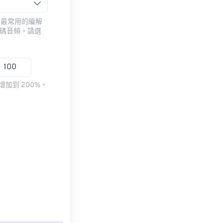
用最常用的編解
編碼音頻，請選
加到 200%。