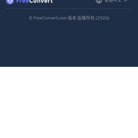
繁體中文
English
92
92
Deutsch
93
93
© FreeConvert.com 版本 版權所有 (2026)
94
94
Español
95
95
Français
96
96
Português
97
97
Italiano
98
98
Dutch
99
99
日本語
简体中文
繁體中文
한국어