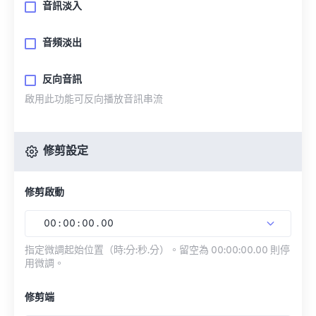
音訊淡入
音頻淡出
反向音訊
啟用此功能可反向播放音訊串流
修剪設定
修剪啟動
00
:
00
:
00
.
00
指定微調起始位置（時:分:秒.分）。留空為 00:00:00.00 則停
用微調。
修剪端