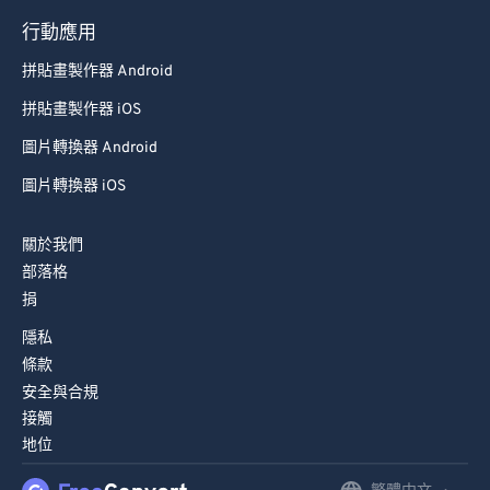
79
79
行動應用
80
80
拼貼畫製作器 Android
81
81
拼貼畫製作器 iOS
82
82
圖片轉換器 Android
83
83
圖片轉換器 iOS
84
84
85
85
關於我們
部落格
86
86
捐
87
87
隱私
88
88
條款
89
89
安全與合規
接觸
90
90
地位
91
91