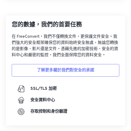
13
13
13
13
13
13
13
13
14
14
14
14
14
14
14
14
您的數據，我們的首要任務
15
15
15
15
15
15
15
15
16
16
16
16
16
16
16
16
在 FreeConvert，我們不僅轉換文件，更保護文件安全。我
們強大的安全框架確保您的資料始終安全無虞，無論您轉換
17
17
17
17
17
17
17
17
的是影像、影片還是文件。憑藉先進的加密技術、安全的資
18
18
18
18
18
18
18
18
料中心和嚴密的監控，我們全面保障您的資料安全。
19
19
19
19
19
19
19
19
了解更多關於我們對安全的承諾
20
20
20
20
20
20
20
20
21
21
21
21
21
21
21
21
SSL/TLS 加密
22
22
22
22
22
22
22
22
安全資料中心
23
23
23
23
23
23
23
23
存取控制和身份驗證
24
24
24
24
24
24
25
25
25
25
25
25