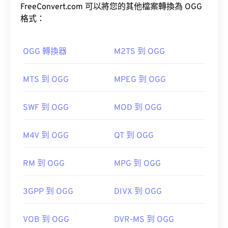
如何開啟 FLV 檔案？
藝人和曲目標題資訊。
FreeConvert.com 可以將您的其他檔案轉換為 OGG
格式：
預設情況下，FLV 檔案會在
Adobe
產品中打開，例
如
Animate Creative Cloud
(Animation-
如何開啟 OGG 檔案？
software.html" target="_blank">Animate Creative
OGG 轉換器
M2TS 到 OGG
Cloud (AniMmate CC-a
開啟 OGG 檔案的預設程式是
VLC 媒體播放器
。
href="https.com/9.com/html/html/html/Pet.comS.com
MTS 到 OGG
MPEG 到 OGG
target="_blank">Flash。在 Adobe Flash 7 及更高版
本中開啟效果最佳。
RealPlayer
Winamp
Xine
Xiph.Org 基金會
SWF 到 OGG
MOD 到 OGG
初始版本：
2000
實用連結：
M4V 到 OGG
QT 到 OGG
由於 FLV 基於開放標準，因此可以在許多非 Adobe
https://en.wikipedia.org/wiki/Ogg
產品中開啟。其他可以開啟 FLV 的程式包括
VLC 媒
RM 到 OGG
MPG 到 OGG
https://xiph.org/vorbis/
體播放器
、
Zoom Player
、
Eltima Elmedia播放器
，
以及
其他
。
3GPP 到 OGG
DIVX 到 OGG
VOB 到 OGG
DVR-MS 到 OGG
開發者：
Adobe