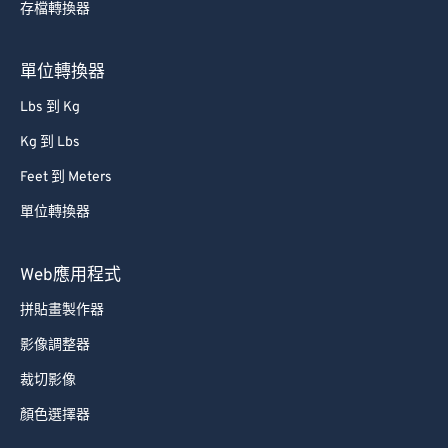
存檔轉換器
66
66
67
67
單位轉換器
68
68
Lbs 到 Kg
69
69
Kg 到 Lbs
70
70
Feet 到 Meters
71
71
單位轉換器
72
72
73
73
Web應用程式
74
74
拼貼畫製作器
75
75
影像調整器
76
76
裁切影像
77
77
顏色選擇器
78
78