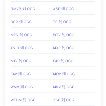
初始發布：
2003
RMVB 到 OGG
ASF 到 OGG
實用連結：
https://en.wikipedia.org/wiki/Flash_Video
3G2 到 OGG
TS 到 OGG
MPV 到 OGG
WTV 到 OGG
XVID 到 OGG
MXF 到 OGG
M1V 到 OGG
F4P 到 OGG
F4V 到 OGG
MOV 到 OGG
WMV 到 OGG
MKV 到 OGG
WEBM 到 OGG
3GP 到 OGG