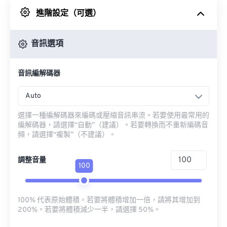
進階設定（可選）
來自 Google 雲端硬碟
音訊選項
來自 OneDrive
音訊編解碼器
來自網址
Auto
選擇一種編解碼器來編碼或壓縮音訊串流。若要使用最常用的
編解碼器，請選擇“自動”（建議）。若要轉換而不重新編碼音
頻，請選擇“複製”（不建議）。
調整音量
100
100% 代表原始體積。若要將體積增加一倍，請將其增加到
200%。若要將體積減少一半，請選擇 50%。