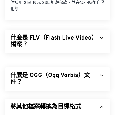
件採用 256 位元 SSL 加密保護，並在幾小時後自動
刪除。
什麼是 FLV（Flash Live Video）
檔案？
顧名思義，Flash Live Video (FLV) 是一種 Flash 影片
格式。它是一種流行的格式，主要用於透過網路傳輸
高品質、同步良好的多媒體內容。它也是一種媒體容
什麼是 OGG（Ogg Vorbis）文
器，因此使用編解碼器來壓縮檔案大小。
件？
ISO/IEC 14496-12:2008
Ogg Vorbis (OGG) 是一種使用 Ogg Vorbis 壓縮格式
的檔案。 OGG 是由 Xiph.Org 基金會提供的一種免
將其他檔案轉換為目標格式
專利、免版稅的編碼方案。與
MP3
檔案一樣，OGG
檔案以其高品質而聞名。 OGG 檔案包含元資料以及