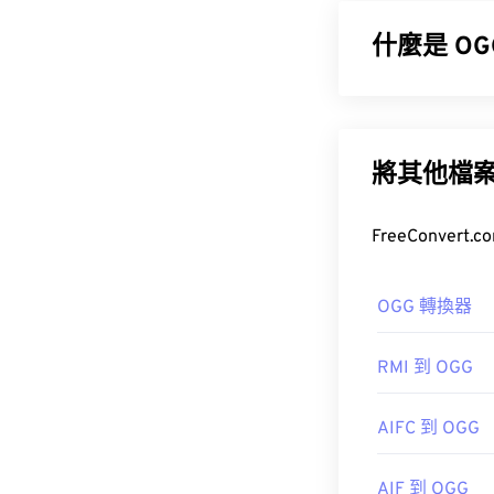
什麼是 OG
Ogg Vorbis
如何開啟 
一種免專利、
包含元資料以
將其他檔
預設情況下，MOV
如何開啟 O
開啟 OGG 檔
OGG 轉換器
請注意，還有兩種檔
Online。
金會
RMI 到 OGG
初始版本：
20
AIFC 到 OGG
實用連結：
開發者：
蘋果
https://en.wik
AIF 到 OGG