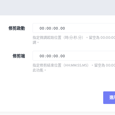
修剪啟動
00
:
00
:
00
.
00
指定微調起始位置（時:分:秒.分）。留空為 00:00:00
調。
00
00
00
00
01
01
01
01
修剪端
00
:
00
:
00
.
00
02
02
02
02
指定修剪結束位置（HH:MM:SS.MS）。留空為 00:00
此功能。
03
03
03
03
00
00
00
00
04
04
04
04
01
01
01
01
05
05
05
05
02
02
02
02
適
06
06
06
06
03
03
03
03
07
07
07
07
04
04
04
04
重