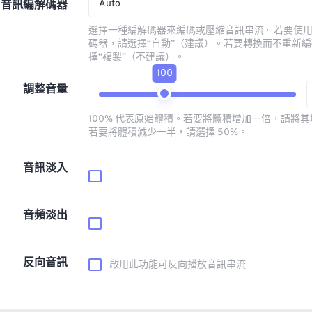
Auto
音訊編解碼器
選擇一種編解碼器來編碼或壓縮音訊串流。若要使
碼器，請選擇“自動”（建議）。若要轉換而不重新
擇“複製”（不建議）。
100
調整音量
100% 代表原始體積。若要將體積增加一倍，請將其增
若要將體積減少一半，請選擇 50%。
音訊淡入
音頻淡出
反向音訊
啟用此功能可反向播放音訊串流