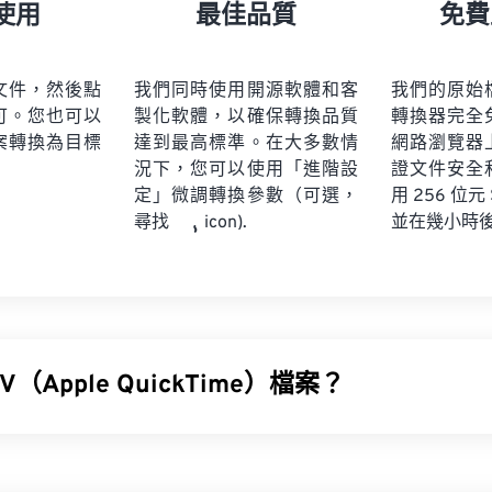
21
21
21
21
18
18
18
18
使用
最佳品質
免費
22
22
22
22
19
19
19
19
23
23
23
23
20
20
20
20
文件，然後點
我們同時使用開源軟體和客
我們的原始
24
24
24
可。您也可以
製化軟體，以確保轉換品質
轉換器完全
21
21
21
21
案轉換為目標
達到最高標準。在大多數情
網路瀏覽器
25
25
25
22
22
22
22
況下，您可以使用「進階設
證文件安全
26
26
26
定」微調轉換參數（可選，
23
23
23
23
用 256 位元
並在幾小時
尋找
icon).
27
27
27
24
24
24
28
28
28
25
25
25
29
29
29
26
26
26
30
30
30
27
27
27
31
31
31
（Apple QuickTime）檔案？
28
28
28
32
32
32
29
29
29
ckTime (MOV) 是一種容器格式，可保存各種類型的多媒體文件，包
33
33
33
30
30
30
它以方便用戶將多媒體檔案保存到設備上而聞名。
34
34
34