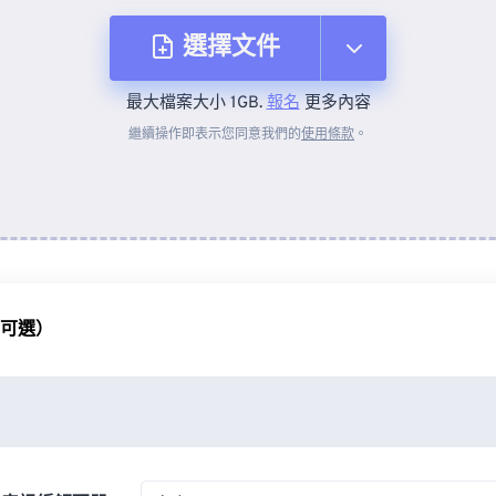
選擇文件
最大檔案大小 1GB.
報名
更多內容
來自裝置
繼續操作即表示您同意我們的
使用條款
。
來自 Dropbox
來自 Google 雲端硬碟
（可選）
來自 OneDrive
來自網址