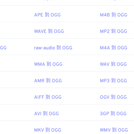
01年
g/vorbis/
48
48
48
45
45
45
APE 到 OGG
M4B 到 OGG
49
49
49
46
46
46
ipedia.org/wiki/QuickTime_File_Format
50
50
50
per.apple.com/library/archive/documentation/QuickTime/QT
47
47
47
WAVE 到 OGG
MP2 到 OGG
DDDF
51
51
51
48
48
48
52
52
52
OGG
raw-audio 到 OGG
M4A 到 OGG
49
49
49
53
53
53
50
50
50
WMA 到 OGG
WAV 到 OGG
54
54
54
51
51
51
55
55
55
52
52
52
AMR 到 OGG
MP3 到 OGG
56
56
56
53
53
53
AIFF 到 OGG
OGV 到 OGG
57
57
57
54
54
54
58
58
58
55
55
55
AVI 到 OGG
3GP 到 OGG
59
59
59
56
56
56
60
MKV 到 OGG
WMV 到 OGG
57
57
57