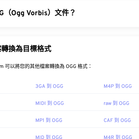
31
31
31
35
35
35
32
32
32
G（Ogg Vorbis）文件？
36
36
36
33
33
33
37
37
37
 (OGG) 是一種使用 Ogg Vorbis 壓縮格式的檔案。 OGG 是由 Xiph
34
34
34
MOV 檔案？
免版稅的編碼方案。與
MP3
檔案一樣，OGG 檔案以其高品質而聞名
38
38
38
35
35
35
及藝人和曲目標題資訊。
案轉換為目標格式
 檔案使用 QuickTime 開啟。
39
39
39
36
36
36
VLC 媒體播放器
40
40
40
37
37
37
FreeConvert.com 可以將您的其他檔案轉換為 OGG 格式：
GG 檔案？
41
41
41
38
38
38
42
42
42
案的預設程式是
VLC 媒體播放器
。
39
39
39
3GA 到 OGG
M4P 到 OGG
案類型也使用 MOV 副檔名。它們分別是 AutoCAD AutoFlix 
43
43
43
RealPlayer
Winamp
Xin
40
40
40
這兩種文件類型彼此無關，一種已過時，另一種與線上遊戲相關。
MIDI 到 OGG
raw 到 OGG
44
44
44
41
41
41
00
45
45
45
42
42
42
MP1 到 OGG
CAF 到 OGG
46
46
46
43
43
43
ipedia.org/wiki/Ogg
47
47
47
MID 到 OGG
M4R 到 OGG
44
44
44