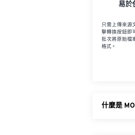
易於
只需上傳來源
擊轉換按鈕即
批次將原始檔
格式。
什麼是 MOV
Apple Qui
境 (VR)
文件。