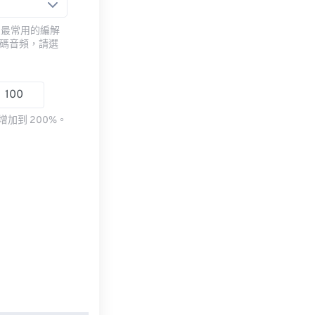
用最常用的編解
編碼音頻，請選
加到 200%。