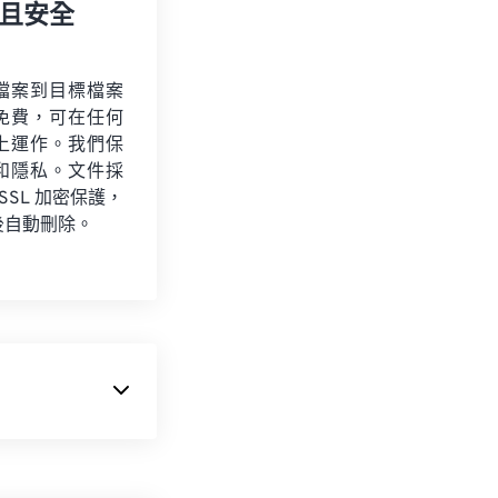
且安全
檔案到目標檔案
免費，可在任何
上運作。我們保
和隱私。文件採
 SSL 加密保護，
後自動刪除。
括
3D
和
虛擬實