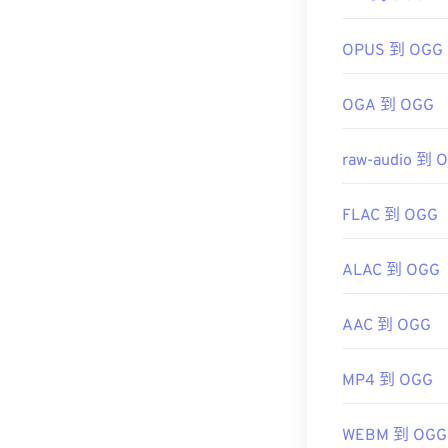
首次發布：
20
https://xiph.or
實用連結：
OPUS 到 OGG
https://en.wik
https://develo
OGA 到 OGG
CH203-BBCG
raw-audio 到 
FLAC 到 OGG
ALAC 到 OGG
AAC 到 OGG
MP4 到 OGG
WEBM 到 OGG