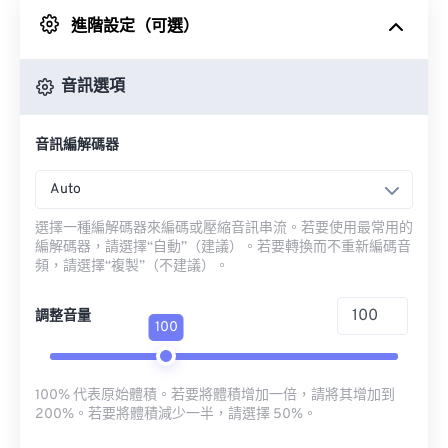
進階設定（可選）
來自 Google 雲端硬碟
音訊選項
來自 OneDrive
音訊編解碼器
來自網址
Auto
選擇一種編解碼器來編碼或壓縮音訊串流。若要使用最常用的
編解碼器，請選擇“自動”（建議）。若要轉換而不重新編碼音
頻，請選擇“複製”（不建議）。
調整音量
100
100% 代表原始體積。若要將體積增加一倍，請將其增加到
200%。若要將體積減少一半，請選擇 50%。