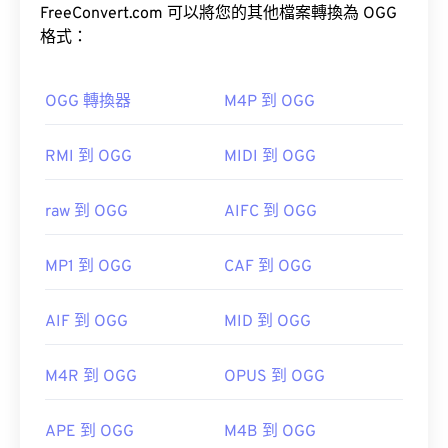
藝人和曲目標題資訊。
FreeConvert.com 可以將您的其他檔案轉換為 OGG
大多數手機的錄音機應用程式也能開啟 3GA 檔案。
格式：
由於 3GA 檔案常用於彩信，因此大多數 3G 行動裝
置都能開啟它們。 其他可以開啟 3GA 檔案的程式包
如何開啟 OGG 檔案？
括 Media Player Classic、RealPlayer 和 MPlayer。
OGG 轉換器
M4P 到 OGG
如果開啟 3GA 檔案時遇到問題，請將檔案重新命
開啟 OGG 檔案的預設程式是
VLC 媒體播放器
。
名，新增副檔名“3GP”，然後再次嘗試開啟。
RMI 到 OGG
MIDI 到 OGG
RealPlayer
Winamp
Xine
Xiph.Org 基金會
raw 到 OGG
AIFC 到 OGG
開發者：
第三代合作夥伴計畫 (3GPP)
初始版本：
2000
初始發布：
1999
實用連結：
MP1 到 OGG
CAF 到 OGG
實用連結：
https://en.wikipedia.org/wiki/Ogg
https://en.wikipedia.org/wiki/Adaptive_Multi-
AIF 到 OGG
MID 到 OGG
https://xiph.org/vorbis/
Rate_audio_codec
https://download.cnet.com/s/3ga-player/
M4R 到 OGG
OPUS 到 OGG
APE 到 OGG
M4B 到 OGG