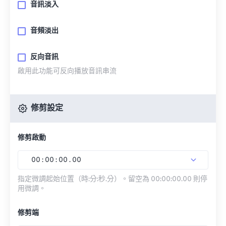
音訊淡入
音頻淡出
反向音訊
啟用此功能可反向播放音訊串流
修剪設定
修剪啟動
00
:
00
:
00
.
00
指定微調起始位置（時:分:秒.分）。留空為 00:00:00.00 則停
用微調。
修剪端