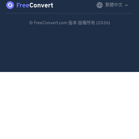
87
87
繁體中文
English
88
88
Deutsch
© FreeConvert.com 版本 版權所有 (2026)
89
89
Español
90
90
Français
91
91
Português
92
92
93
93
Italiano
94
94
Dutch
95
95
日本語
96
96
简体中文
97
97
繁體中文
98
98
99
99
한국어