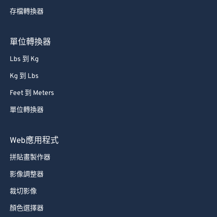
存檔轉換器
61
61
62
62
單位轉換器
63
63
Lbs 到 Kg
64
64
Kg 到 Lbs
65
65
Feet 到 Meters
66
66
單位轉換器
67
67
68
68
Web應用程式
69
69
拼貼畫製作器
70
70
影像調整器
71
71
裁切影像
72
72
顏色選擇器
73
73