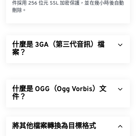
件採用 256 位元 SSL 加密保護，並在幾小時後自動
刪除。
什麼是 3GA（第三代音訊）檔
案？
第三代音訊 (3GA) 檔案格式是 3GPP 多媒體容器的
音訊串流部分，專為 3G 通用行動通訊系統 (UMTS)
行動網路設計。由於 3GA 檔案經過高度壓縮且主要
什麼是 OGG（Ogg Vorbis）文
針對窄頻訊號，因此不適合用於音樂檔案。
件？
Ogg Vorbis (OGG) 是一種使用 Ogg Vorbis 壓縮格式
如何開啟 3GA 檔案？
的檔案。 OGG 是由 Xiph.Org 基金會提供的一種免
將其他檔案轉換為目標格式
專利、免版稅的編碼方案。與
MP3
檔案一樣，OGG
預設情況下，3GA 檔案會在
VLC 媒體播放器
和
Mac
檔案以其高品質而聞名。 OGG 檔案包含元資料以及
版書 Quick 開啟。