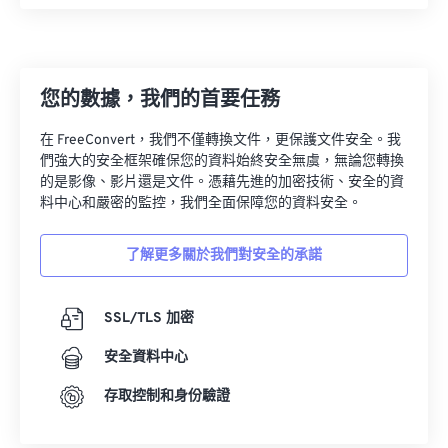
08
08
08
08
08
08
08
08
09
09
09
09
09
09
09
09
10
10
10
10
10
10
10
10
您的數據，我們的首要任務
11
11
11
11
11
11
11
11
在 FreeConvert，我們不僅轉換文件，更保護文件安全。我
12
12
12
12
12
12
12
12
們強大的安全框架確保您的資料始終安全無虞，無論您轉換
的是影像、影片還是文件。憑藉先進的加密技術、安全的資
13
13
13
13
13
13
13
13
料中心和嚴密的監控，我們全面保障您的資料安全。
14
14
14
14
14
14
14
14
15
15
15
15
15
15
15
15
了解更多關於我們對安全的承諾
16
16
16
16
16
16
16
16
SSL/TLS 加密
17
17
17
17
17
17
17
17
18
18
18
18
18
18
18
18
安全資料中心
19
19
19
19
19
19
19
19
存取控制和身份驗證
20
20
20
20
20
20
20
20