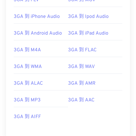
3GA 到 FLV
3GA 到 MOV
3GA 到 iPhone Audio
3GA 到 Ipod Audio
3GA 到 Android Audio
3GA 到 iPad Audio
00
00
00
00
00
00
00
00
3GA 到 M4A
3GA 到 FLAC
00
00
00
00
00
00
00
00
3GA 到 WMA
3GA 到 WAV
01
01
01
01
01
01
01
01
02
02
02
02
02
02
02
02
3GA 到 ALAC
3GA 到 AMR
03
03
03
03
03
03
03
03
04
04
04
04
04
04
04
04
3GA 到 MP3
3GA 到 AAC
05
05
05
05
05
05
05
05
3GA 到 AIFF
06
06
06
06
06
06
06
06
07
07
07
07
07
07
07
07