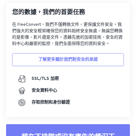
33
33
33
33
33
33
您的數據，我們的首要任務
34
34
34
34
34
34
在 FreeConvert，我們不僅轉換文件，更保護文件安全。我
35
35
35
35
35
35
們強大的安全框架確保您的資料始終安全無虞，無論您轉換
的是影像、影片還是文件。憑藉先進的加密技術、安全的資
36
36
36
36
36
36
料中心和嚴密的監控，我們全面保障您的資料安全。
37
37
37
37
37
37
38
38
38
38
38
38
了解更多關於我們對安全的承諾
39
39
39
39
39
39
SSL/TLS 加密
40
40
40
40
40
40
41
41
41
41
41
41
安全資料中心
42
42
42
42
42
42
存取控制和身份驗證
43
43
43
43
43
43
44
44
44
44
44
44
45
45
45
45
45
45