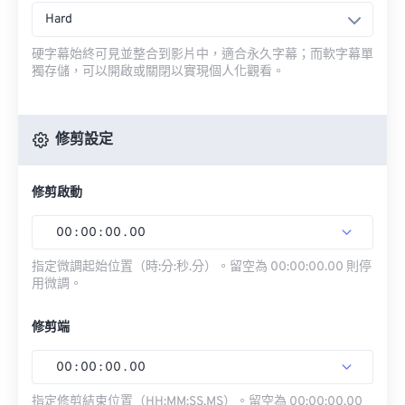
Hard
硬字幕始終可見並整合到影片中，適合永久字幕；而軟字幕單
獨存儲，可以開啟或關閉以實現個人化觀看。
修剪設定
修剪啟動
00
:
00
:
00
.
00
指定微調起始位置（時:分:秒.分）。留空為 00:00:00.00 則停
用微調。
修剪端
00
:
00
:
00
.
00
指定修剪結束位置（HH:MM:SS.MS）。留空為 00:00:00.00