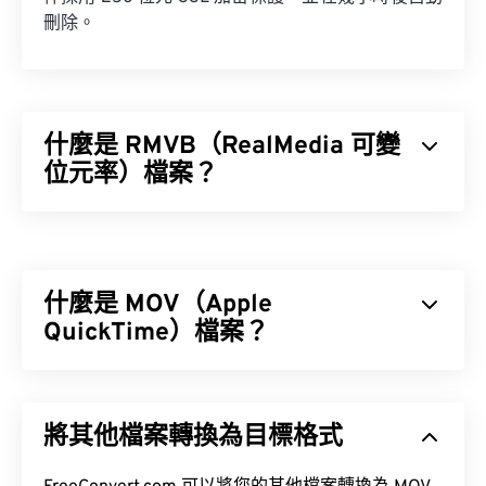
刪除。
什麼是 RMVB（RealMedia 可變
位元率）檔案？
RealMedia 可變位元速率 (RMVB) 是 RealMedia 多
媒體容器格式的擴充。它使用可變位元率 (VBR) 壓
縮，這意味著它會根據多媒體內容片段（例如高動作
什麼是 MOV（Apple
場景與低動作場景）的壓縮難易度來調整頻寬。
QuickTime）檔案？
Apple QuickTime (MOV) 是一種容器格式，可保存各
如何開啟 RMVB 檔案？
種類型的多媒體文件，包括
3D
和
虛擬實境 (VR)
文
將其他檔案轉換為目標格式
件。它以方便用戶將多媒體檔案保存到設備上而聞
RealPlayer
支援在 Windows、Mac OS X 和 Linux 系
名。
統中播放 RMVB 檔案。由於 RMVB 由