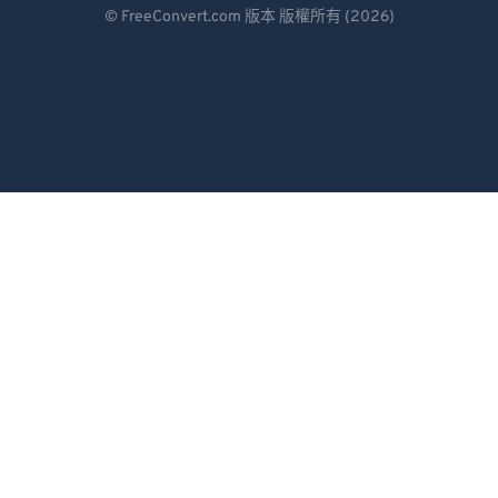
Deutsch
© FreeConvert.com 版本 版權所有 (2026)
Español
Français
Português
Italiano
Dutch
日本語
简体中文
繁體中文
한국어
Svenska