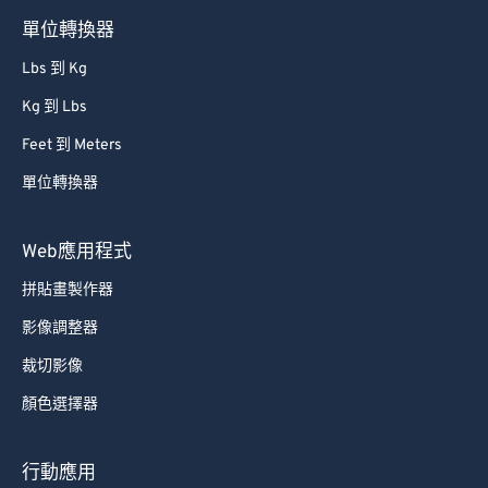
85
85
單位轉換器
86
86
Lbs 到 Kg
87
87
Kg 到 Lbs
88
88
Feet 到 Meters
89
89
單位轉換器
90
90
91
91
Web應用程式
92
92
拼貼畫製作器
93
93
影像調整器
94
94
裁切影像
95
95
顏色選擇器
96
96
97
97
行動應用
98
98