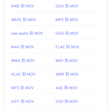
M4B 到 MOV
OGA 到 MOV
開發者：
蘋果
WAVE 到 MOV
MP2 到 MOV
首次發布：
2001年
實用連結：
raw-audio 到 MOV
OGG 到 MOV
https://en.wikipedia.org/wiki/QuickTime_File_Format
https://developer.apple.com/library/archive/documen
M4A 到 MOV
FLAC 到 MOV
CH203-BBCGDDDF
WMA 到 MOV
WAV 到 MOV
ALAC 到 MOV
AMR 到 MOV
MP3 到 MOV
AAC 到 MOV
AIFF 到 MOV
OGV 到 MOV