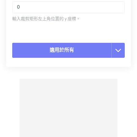
輸入裁剪矩形左上角位置的 y 座標。
適用於所有
重置所有選項
應用預設
另存為預設