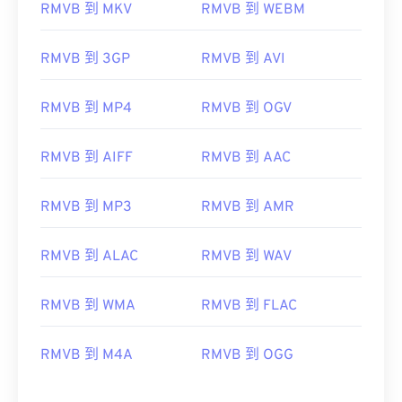
06
06
06
06
06
06
06
06
RMVB 到 MKV
RMVB 到 WEBM
07
07
07
07
07
07
07
07
RMVB 到 3GP
RMVB 到 AVI
08
08
08
08
08
08
08
08
09
09
09
09
09
09
09
09
RMVB 到 MP4
RMVB 到 OGV
10
10
10
10
10
10
10
10
11
11
11
11
11
11
11
11
RMVB 到 AIFF
RMVB 到 AAC
12
12
12
12
12
12
12
12
RMVB 到 MP3
RMVB 到 AMR
13
13
13
13
13
13
13
13
14
14
14
14
14
14
14
14
RMVB 到 ALAC
RMVB 到 WAV
15
15
15
15
15
15
15
15
RMVB 到 WMA
RMVB 到 FLAC
16
16
16
16
16
16
16
16
17
17
17
17
17
17
17
17
RMVB 到 M4A
RMVB 到 OGG
18
18
18
18
18
18
18
18
19
19
19
19
19
19
19
19