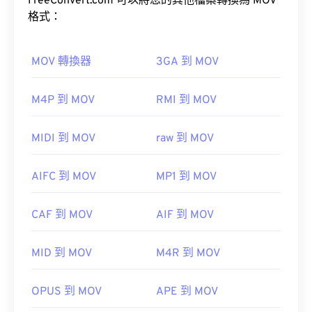
FreeConvert.com 可以將您的其他檔案轉換為 MOV
RealNetworks 開發，因此 RealPlayer 是此檔案類型
格式：
的預設播放平台。
免費下載
MOV 轉換器
3GA 到 MOV
如何開啟 MOV 檔案？
M4P 到 MOV
RMI 到 MOV
其他可以開啟RMVB檔案的軟體包括
VLC媒體播放器
預設情況下，MOV 檔案使用 QuickTime 開啟。
和
ALLPlayer
，這兩款軟體都是免費的。請注意，
VLC
MIDI 到 MOV
raw 到 MOV
RMVB是專有格式，而且相對少見；主要用於本地播
媒體播放器
放文件，而非透過網路串流播放。
AIFC 到 MOV
MP1 到 MOV
開發者：
RealNetworks
請注意，還有兩種檔案類型也使用 MOV 副檔名。它
CAF 到 MOV
AIF 到 MOV
初始發布：
2010
們分別是 AutoCAD AutoFlix 和 ROSE Online。這兩
種文件類型彼此無關，一種已過時，另一種與線上遊
實用連結：
MID 到 MOV
M4R 到 MOV
戲相關。
https://en.wikipedia.org/wiki/RMVB
OPUS 到 MOV
APE 到 MOV
https://www.realnetworks.com/