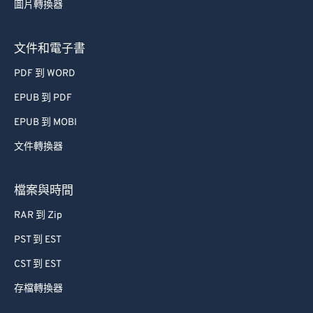
72
72
圖片轉換器
73
73
文件和電子書
74
74
PDF 到 WORD
75
75
EPUB 到 PDF
76
76
EPUB 到 MOBI
77
77
文件轉換器
78
78
79
79
檔案與時間
80
80
RAR 到 Zip
81
81
PST 到 EST
82
82
CST 到 EST
83
83
存檔轉換器
84
84