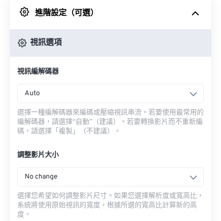
進階設定（可選）
來自 Google 雲端硬碟
視訊選項
來自 OneDrive
視訊編解碼器
來自網址
Auto
選擇一種編解碼器來編碼或壓縮視訊串流。若要使用最常用的
編解碼器，請選擇“自動”（建議）。若要轉換影片而不重新編
碼，請選擇「複製」（不建議）。
調整影片大小
No change
選擇您希望如何調整影片尺寸。如果您選擇解析度或寬高比，
系統將使用原始視訊的寬度，根據所選的寬高比計算新的高
度。