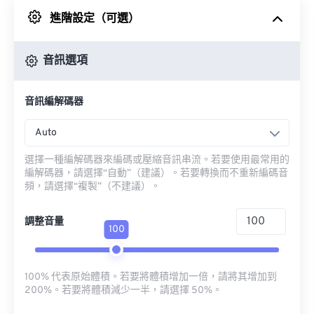
進階設定（可選）
來自 Google 雲端硬碟
音訊選項
來自 OneDrive
音訊編解碼器
來自網址
Auto
選擇一種編解碼器來編碼或壓縮音訊串流。若要使用最常用的
編解碼器，請選擇“自動”（建議）。若要轉換而不重新編碼音
頻，請選擇“複製”（不建議）。
調整音量
100
100% 代表原始體積。若要將體積增加一倍，請將其增加到
200%。若要將體積減少一半，請選擇 50%。