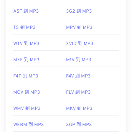
ASF 到 MP3
3G2 到 MP3
開發方：
ISO
/
IEC
，
動態圖像專家組
TS 到 MP3
MPV 到 MP3
初始發布：
1993
實用連結：
WTV 到 MP3
XVID 到 MP3
https://en.wikipedia.org/wiki/MP3
https://mpeg.chiariglione.org/standards/mpeg-
MXF 到 MP3
M1V 到 MP3
a/music-player-application-format.html
F4P 到 MP3
F4V 到 MP3
MOV 到 MP3
FLV 到 MP3
WMV 到 MP3
MKV 到 MP3
WEBM 到 MP3
3GP 到 MP3