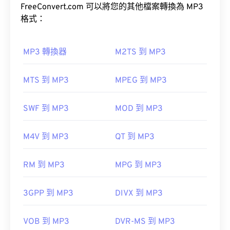
可接受，MP3 檔案易於儲存和共享，因此被廣泛使
FreeConvert.com 可以將您的其他檔案轉換為 MP3
RealNetworks 開發，因此 RealPlayer 是此檔案類型
用。
格式：
的預設播放平台。
免費下載
MP3 轉換器
M2TS 到 MP3
如何開啟 MP3 檔案？
MTS 到 MP3
MPEG 到 MP3
由於 MP3 檔案非常普及，大多數主流音訊播放程式
其他可以開啟RMVB檔案的軟體包括
VLC媒體播放器
都支援它們。
和
ALLPlayer
，這兩款軟體都是免費的。請注意，
SWF 到 MP3
MOD 到 MP3
RMVB是專有格式，而且相對少見；主要用於本地播
iTunes
預覽 MP3
放文件，而非透過網路串流播放。
M4V 到 MP3
QT 到 MP3
另一個可以開啟 MP3 檔案的程式是
VLC 媒體播放
開發者：
RealNetworks
器
。請注意，還有兩種其他檔案類型也使用 MP3 副
RM 到 MP3
MPG 到 MP3
檔名。
初始發布：
2010
Masterpoint green points data
實用連結：
3GPP 到 MP3
DIVX 到 MP3
TeslaCrypt 3.0Crypt 3.勒索軟體加密檔案
https://en.wikipedia.org/wiki/RMVB
VOB 到 MP3
DVR-MS 到 MP3
https://www.realnetworks.com/