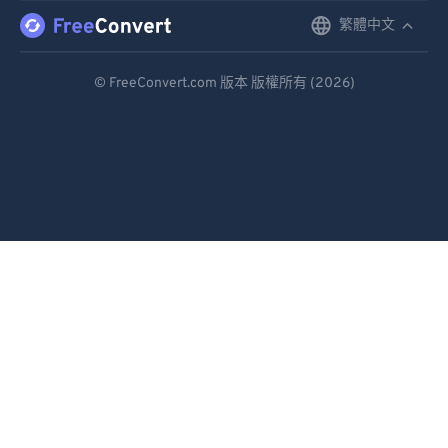
繁體中文
English
92
92
93
93
Deutsch
© FreeConvert.com 版本 版權所有 (2026)
94
94
Español
95
95
Français
96
96
Português
97
97
Italiano
98
98
99
99
Dutch
日本語
简体中文
繁體中文
한국어