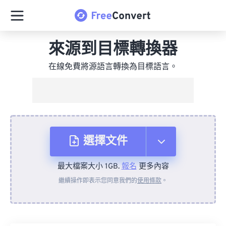
來源到目標轉換器
在線免費將源語言轉換為目標語言。
選擇文件
最大檔案大小 1GB.
報名
更多內容
來自裝置
繼續操作即表示您同意我們的
使用條款
。
來自 Dropbox