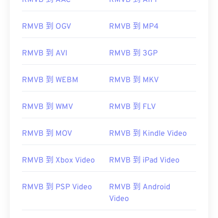
RMVB 到 AAC
RMVB 到 AIFF
RMVB 到 OGV
RMVB 到 MP4
RMVB 到 AVI
RMVB 到 3GP
RMVB 到 WEBM
RMVB 到 MKV
RMVB 到 WMV
RMVB 到 FLV
RMVB 到 MOV
RMVB 到 Kindle Video
RMVB 到 Xbox Video
RMVB 到 iPad Video
RMVB 到 PSP Video
RMVB 到 Android
00
00
00
00
00
00
00
00
Video