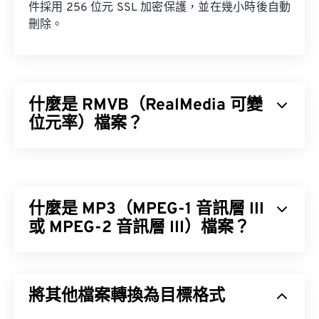
件採用 256 位元 SSL 加密保護，並在幾小時後自動
刪除。
什麼是 RMVB（RealMedia 可變
位元率）檔案？
RealMedia 可變位元速率 (RMVB) 是 RealMedia 多
媒體容器格式的擴充。它使用可變位元率 (VBR) 壓
縮，這意味著它會根據多媒體內容片段（例如高動作
什麼是 MP3（MPEG-1 音訊層 III
場景與低動作場景）的壓縮難易度來調整頻寬。
或 MPEG-2 音訊層 III）檔案？
MPEG-1 音訊層 III 或 MPEG-2 音訊層 III (MP3) 是一
如何開啟 RMVB 檔案？
種數位音訊編碼格式，用於將音訊序列壓縮成非常小
將其他檔案轉換為目標格式
的文件，以便進行數位儲存和傳輸。 MP3 檔案是消
RealPlayer
支援在 Windows、Mac OS X 和 Linux 系
費者最常用的音訊檔案格式。由於其體積小、音質尚
統中播放 RMVB 檔案。由於 RMVB 由