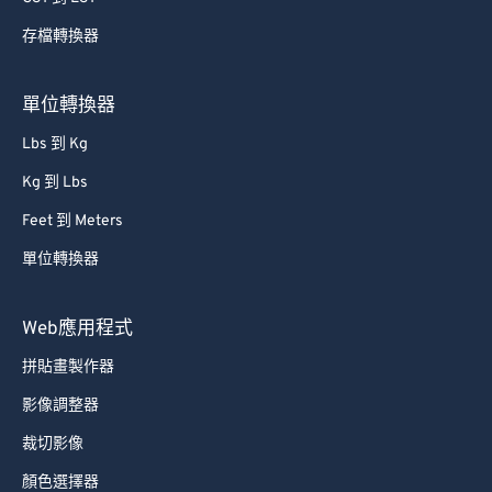
65
65
存檔轉換器
66
66
67
67
單位轉換器
68
68
Lbs 到 Kg
69
69
Kg 到 Lbs
70
70
Feet 到 Meters
71
71
單位轉換器
72
72
73
73
Web應用程式
74
74
拼貼畫製作器
75
75
影像調整器
76
76
裁切影像
77
77
顏色選擇器