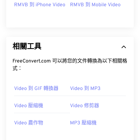
RMVB 到 iPhone Video
RMVB 到 Mobile Video
00
00
00
00
00
00
00
00
01
01
01
01
01
01
01
01
02
02
02
02
02
02
02
02
03
03
03
03
03
03
03
03
相關工具
04
04
04
04
04
04
04
04
FreeConvert.com 可以將您的文件轉換為以下相關格
05
05
05
05
05
05
05
05
式：
06
06
06
06
06
06
06
06
07
07
07
07
07
07
07
07
Video 到 GIF 轉換器
Video 到 MP3
08
08
08
08
08
08
08
08
Video 壓縮機
Video 修剪器
09
09
09
09
09
09
09
09
10
10
10
10
10
10
10
10
Video 農作物
MP3 壓縮機
11
11
11
11
11
11
11
11
12
12
12
12
12
12
12
12