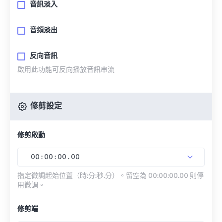
音訊淡入
音頻淡出
反向音訊
啟用此功能可反向播放音訊串流
修剪設定
修剪啟動
00
:
00
:
00
.
00
指定微調起始位置（時:分:秒.分）。留空為 00:00:00.00 則停
用微調。
修剪端