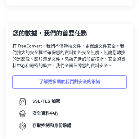
13
13
13
13
13
13
13
13
14
14
14
14
14
14
14
14
15
15
15
15
15
15
15
15
您的數據，我們的首要任務
16
16
16
16
16
16
16
16
在 FreeConvert，我們不僅轉換文件，更保護文件安全。我
17
17
17
17
17
17
17
17
們強大的安全框架確保您的資料始終安全無虞，無論您轉換
的是影像、影片還是文件。憑藉先進的加密技術、安全的資
18
18
18
18
18
18
18
18
料中心和嚴密的監控，我們全面保障您的資料安全。
19
19
19
19
19
19
19
19
了解更多關於我們對安全的承諾
20
20
20
20
20
20
20
20
21
21
21
21
21
21
21
21
SSL/TLS 加密
22
22
22
22
22
22
22
22
安全資料中心
23
23
23
23
23
23
23
23
24
24
24
24
24
24
存取控制和身份驗證
25
25
25
25
25
25