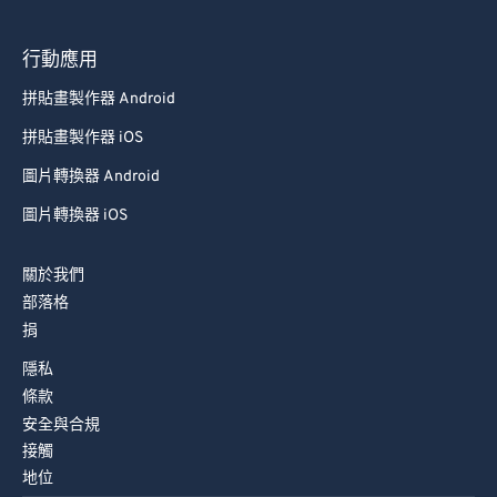
78
78
79
79
行動應用
80
80
拼貼畫製作器 Android
81
81
拼貼畫製作器 iOS
82
82
圖片轉換器 Android
83
83
圖片轉換器 iOS
84
84
85
85
關於我們
86
86
部落格
捐
87
87
隱私
88
88
條款
89
89
安全與合規
接觸
90
90
地位
91
91