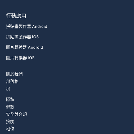
78
78
79
79
行動應用
80
80
拼貼畫製作器 Android
81
81
拼貼畫製作器 iOS
82
82
圖片轉換器 Android
83
83
圖片轉換器 iOS
84
84
85
85
關於我們
86
86
部落格
捐
87
87
隱私
88
88
條款
89
89
安全與合規
接觸
90
90
地位
91
91