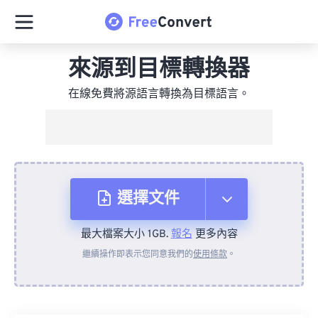
來源到目標轉換器
在線免費將源語言轉換為目標語言。
選擇文件
最大檔案大小 1GB.
報名
更多內容
來自裝置
繼續操作即表示您同意我們的
使用條款
。
來自 Dropbox