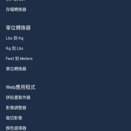
65
65
存檔轉換器
66
66
67
67
單位轉換器
68
68
Lbs 到 Kg
69
69
Kg 到 Lbs
70
70
Feet 到 Meters
71
71
單位轉換器
72
72
73
73
Web應用程式
74
74
拼貼畫製作器
75
75
影像調整器
76
76
裁切影像
77
77
顏色選擇器