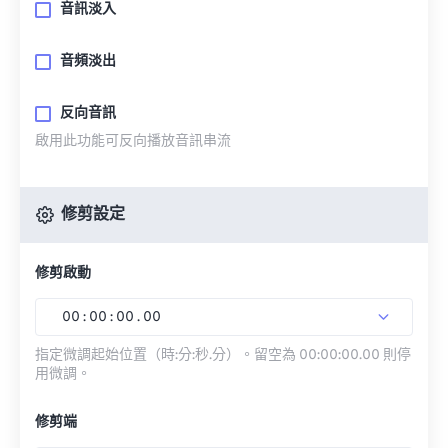
音訊淡入
音頻淡出
反向音訊
啟用此功能可反向播放音訊串流
修剪設定
修剪啟動
00
:
00
:
00
.
00
指定微調起始位置（時:分:秒.分）。留空為 00:00:00.00 則停
用微調。
修剪端