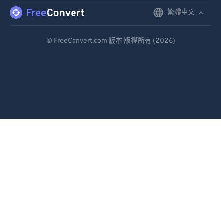
繁體中文
English
92
92
93
93
Deutsch
© FreeConvert.com 版本 版權所有 (2026)
94
94
Español
95
95
Français
96
96
Português
97
97
Italiano
98
98
99
99
Dutch
日本語
简体中文
繁體中文
한국어