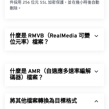
件採用 256 位元 SSL 加密保護，並在幾小時後自動
刪除。
什麼是 RMVB（RealMedia 可變
位元率）檔案？
RealMedia 可變位元速率 (RMVB) 是 RealMedia 多
媒體容器格式的擴充。它使用可變位元率 (VBR) 壓
縮，這意味著它會根據多媒體內容片段（例如高動作
什麼是 AMR（自適應多速率編解
場景與低動作場景）的壓縮難易度來調整頻寬。
碼器）檔案？
自適應多速率 (AMR) 是一種壓縮音訊文件，常用於
如何開啟 RMVB 檔案？
語音編碼
。 AMR 語音編解碼器專注於窄頻訊號，因
將其他檔案轉換為目標格式
此非常適合語音錄製和廣播。
RealPlayer
支援在 Windows、Mac OS X 和 Linux 系
統中播放 RMVB 檔案。由於 RMVB 由