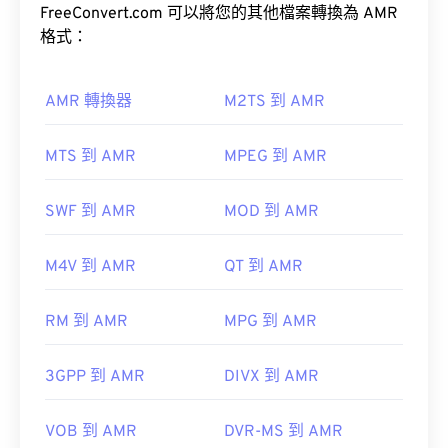
全球行動通訊系統 (GSM)
通用行動通訊系
FreeConvert.com 可以將您的其他檔案轉換為 AMR
RealNetworks 開發，因此 RealPlayer 是此檔案類型
統 (UMTS)
格式：
的預設播放平台。
免費下載
如何開啟 AMR 檔案？
AMR 轉換器
M2TS 到 AMR
由於 AMR 檔案經常用於手機，包括彩信，因此大多
MTS 到 AMR
MPEG 到 AMR
其他可以開啟RMVB檔案的軟體包括
VLC媒體播放器
數
3G 行動裝置
都能開啟它們。
和
ALLPlayer
，這兩款軟體都是免費的。請注意，
SWF 到 AMR
MOD 到 AMR
RMVB是專有格式，而且相對少見；主要用於本地播
放文件，而非透過網路串流播放。
M4V 到 AMR
QT 到 AMR
開發者：
RealNetworks
RM 到 AMR
MPG 到 AMR
初始發布：
2010
實用連結：
3GPP 到 AMR
DIVX 到 AMR
https://en.wikipedia.org/wiki/RMVB
VOB 到 AMR
DVR-MS 到 AMR
開發者：
第三代合作夥伴計畫 (3GPP)
https://www.realnetworks.com/