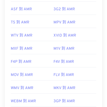
初始版本：
1999
ASF 到 AMR
3G2 到 AMR
實用連結：
https://en.wikipedia.org/wiki/Adaptive_Multi-
TS 到 AMR
MPV 到 AMR
Rate_audio_codec
WTV 到 AMR
XVID 到 AMR
https://www.etsi.org/
MXF 到 AMR
M1V 到 AMR
F4P 到 AMR
F4V 到 AMR
MOV 到 AMR
FLV 到 AMR
WMV 到 AMR
MKV 到 AMR
WEBM 到 AMR
3GP 到 AMR