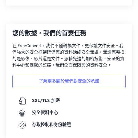
13
13
13
13
13
13
13
13
14
14
14
14
14
14
14
14
15
15
15
15
15
15
15
15
您的數據，我們的首要任務
16
16
16
16
16
16
16
16
在 FreeConvert，我們不僅轉換文件，更保護文件安全。我
17
17
17
17
17
17
17
17
們強大的安全框架確保您的資料始終安全無虞，無論您轉換
的是影像、影片還是文件。憑藉先進的加密技術、安全的資
18
18
18
18
18
18
18
18
料中心和嚴密的監控，我們全面保障您的資料安全。
19
19
19
19
19
19
19
19
了解更多關於我們對安全的承諾
20
20
20
20
20
20
20
20
21
21
21
21
21
21
21
21
SSL/TLS 加密
22
22
22
22
22
22
22
22
安全資料中心
23
23
23
23
23
23
23
23
24
24
24
24
24
24
存取控制和身份驗證
25
25
25
25
25
25