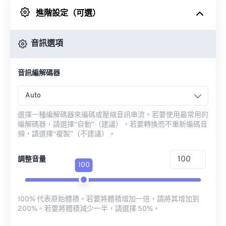
進階設定（可選）
來自 Google 雲端硬碟
音訊選項
來自 OneDrive
音訊編解碼器
來自網址
Auto
選擇一種編解碼器來編碼或壓縮音訊串流。若要使用最常用的
編解碼器，請選擇“自動”（建議）。若要轉換而不重新編碼音
頻，請選擇“複製”（不建議）。
調整音量
100
100% 代表原始體積。若要將體積增加一倍，請將其增加到
200%。若要將體積減少一半，請選擇 50%。