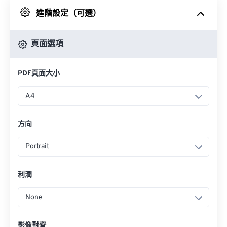
進階設定（可選）
來自 Google 雲端硬碟
頁面選項
來自 OneDrive
PDF頁面大小
來自網址
A4
方向
Portrait
利潤
None
影像對齊