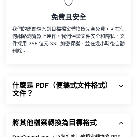
免費且安全
我們的原始檔案到目標檔案轉換器完全免費，可在任
何網路瀏覽器上運作。我們保證文件安全和隱私。文
件採用 256 位元 SSL 加密保護，並在幾小時後自動
刪除。
什麼是 PDF（便攜式文件格式）
文件？
便攜式文件格式 (PDF) 是一種通用文件格式，它兼具
文字文件和圖像的特性，使其成為當今最常用的文件
將其他檔案轉換為目標格式
類型之一。 PDF 如此受歡迎的原因在於它可以保留
文件的原始格式。 PDF 檔案在任何裝置或作業系統