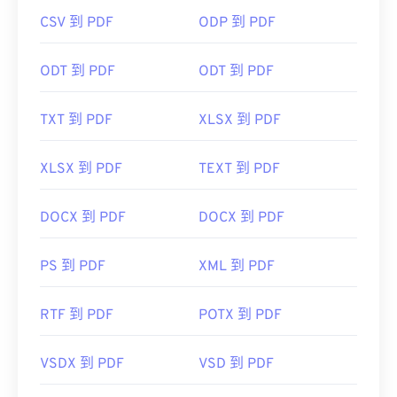
CSV 到 PDF
ODP 到 PDF
開發者：
ISO
ODT 到 PDF
ODT 到 PDF
初始發布日期：
1993年6月15日
實用連結：
TXT 到 PDF
XLSX 到 PDF
https://en.wikipedia.org/wiki/Portable_Document_Form
https://acrobat.adobe.com/us/en/why-
XLSX 到 PDF
TEXT 到 PDF
adobe/about-adobe-pdf.html
DOCX 到 PDF
DOCX 到 PDF
PS 到 PDF
XML 到 PDF
RTF 到 PDF
POTX 到 PDF
VSDX 到 PDF
VSD 到 PDF