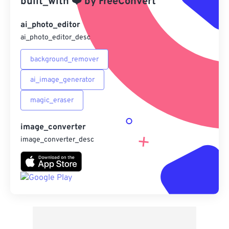
built_with
❤️
by
FreeConvert
另存為預設
ai_photo_editor
ai_photo_editor_desc
background_remover
ai_image_generator
magic_eraser
image_converter
image_converter_desc