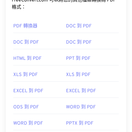
上看起來都完全一樣。
FreeConvert.com 可以將您的其他檔案轉換為 PDF
格式：
如何開啟 PDF 檔案？
PDF 轉換器
DOC 到 PDF
大多數人在需要開啟 PDF 檔案時會直接使用
Adobe
DOC 到 PDF
DOC 到 PDF
Acrobat Reader
。 Adobe 創建了 PDF 標準，其程序
無疑是目前最
流行的免費 PDF 閱讀器
。
HTML 到 PDF
PPT 到 PDF
XLS 到 PDF
XLS 到 PDF
大多數網頁瀏覽器，如 Chrome 和 Firefox，都能直
EXCEL 到 PDF
EXCEL 到 PDF
接開啟 PDF 檔案。你可能需要也可能不需要插件或
擴充程序，但當你點擊線上 PDF 連結時，能夠自動
ODS 到 PDF
WORD 到 PDF
開啟 PDF 檔案非常方便。如果你想要更高級的功
能，我強烈推薦
SumatraPDF
或
MuPDF
。
WORD 到 PDF
PPTX 到 PDF