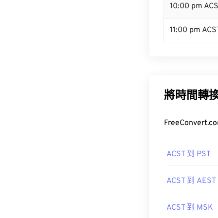
10:00 pm AC
11:00 pm ACS
將時間轉
FreeConve
ACST 到 PST
ACST 到 AEST
ACST 到 MSK