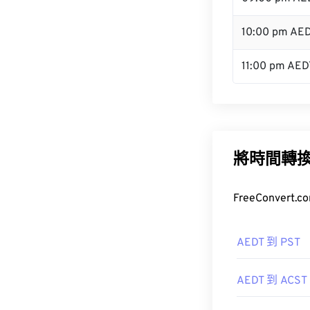
10:00 pm AE
11:00 pm AED
將時間轉
FreeConve
AEDT 到 PST
AEDT 到 ACST