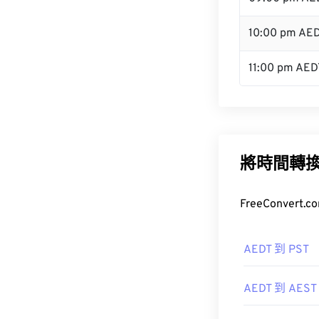
10:00 pm AE
11:00 pm AED
將時間轉
FreeConve
AEDT 到 PST
AEDT 到 AEST