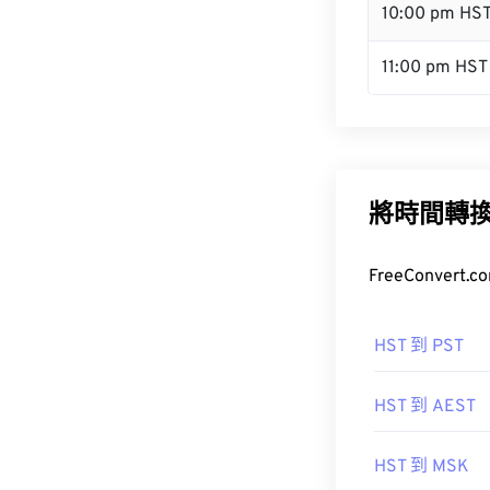
10:00 pm HS
11:00 pm HST
將時間轉
FreeConve
HST 到 PST
HST 到 AEST
HST 到 MSK