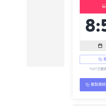
C
*CET 已
複製連結