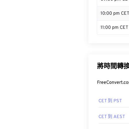
10:00 pm CE
11:00 pm CET
將時間轉
FreeConve
CET 到 PST
CET 到 AEST