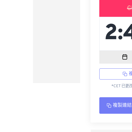
C
*CET 已
複製連結