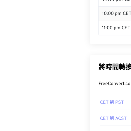
10:00 pm CE
11:00 pm CET
將時間轉
FreeConve
CET 到 PST
CET 到 ACST