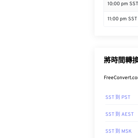
10:00 pm SS
11:00 pm SST
將時間轉
FreeConve
SST 到 PST
SST 到 AEST
SST 到 MSK