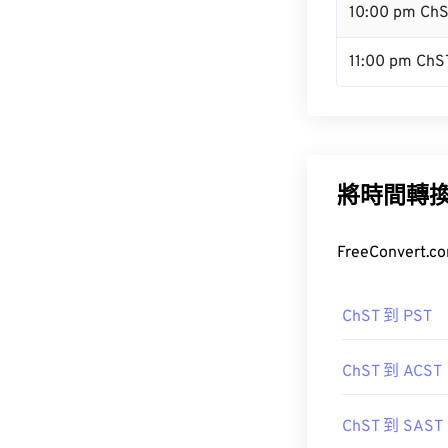
10:00 pm Ch
11:00 pm ChS
將時間轉
FreeConve
ChST 到 PST
ChST 到 ACST
ChST 到 SAST