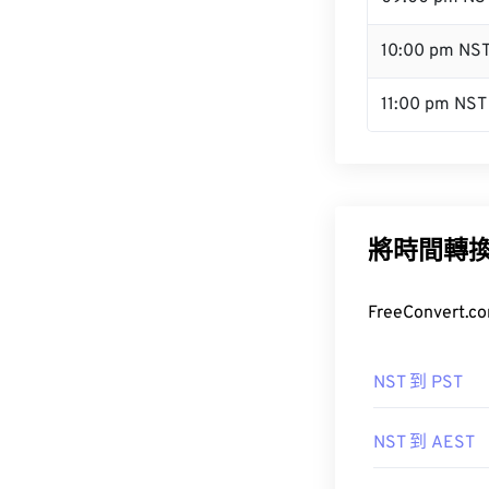
10:00 pm NS
11:00 pm NST
將時間轉
FreeConve
NST 到 PST
NST 到 AEST