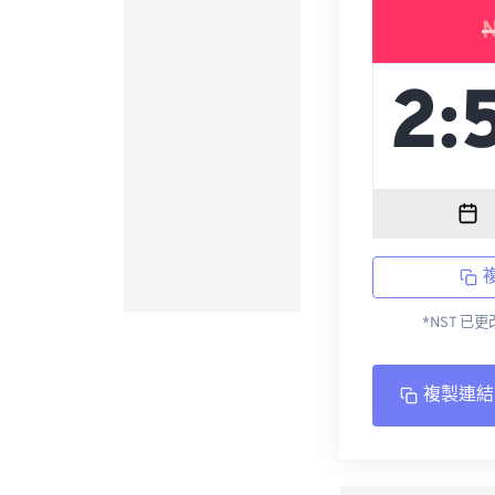
*NST 已
複製連結