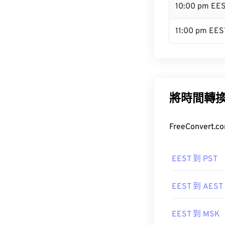
10:00 pm EE
11:00 pm EES
將時間轉
FreeConve
EEST 到 PST
EEST 到 AEST
EEST 到 MSK