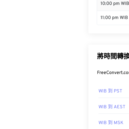
10:00 pm WI
11:00 pm WIB
將時間轉
FreeConve
WIB 到 PST
WIB 到 AEST
WIB 到 MSK