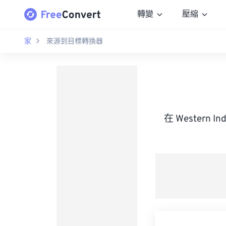
轉變
壓縮
家
來源到目標轉換器
在 Western I