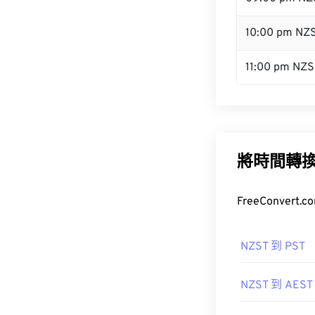
10:00 pm NZ
11:00 pm NZS
將時間轉
FreeConve
NZST 到 PST
NZST 到 AEST