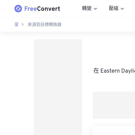
轉變
壓縮
家
來源到目標轉換器
在 Eastern D