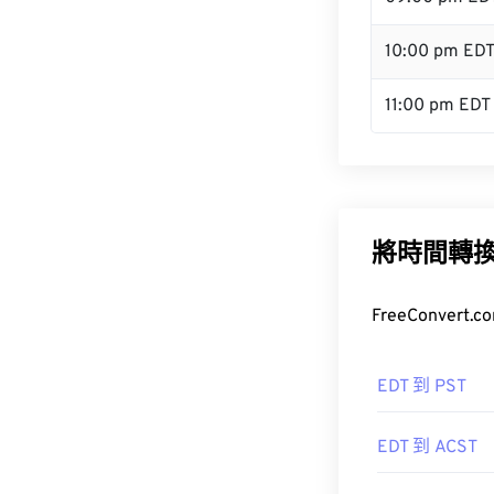
10:00 pm ED
11:00 pm EDT
將時間轉
FreeConve
EDT 到 PST
EDT 到 ACST