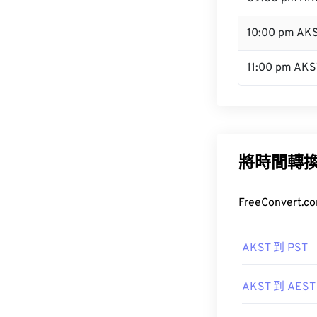
10:00 pm AK
11:00 pm AKS
將時間轉
FreeConve
AKST 到 PST
AKST 到 AEST