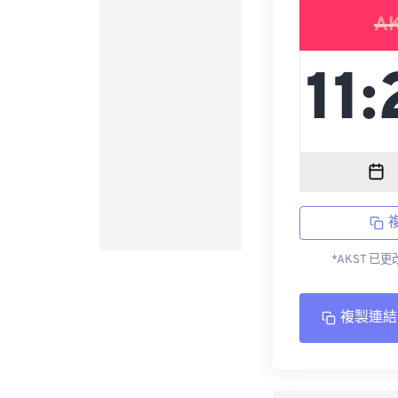
A
*AKST 已
複製連結