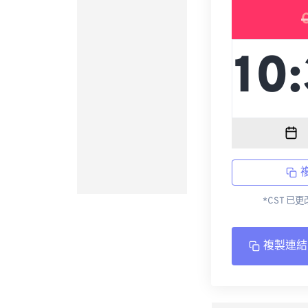
*CST 已
複製連結