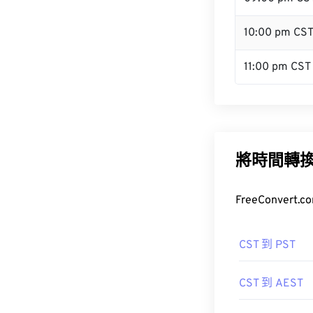
10:00 pm CS
11:00 pm CST
將時間轉
FreeConve
CST 到 PST
CST 到 AEST