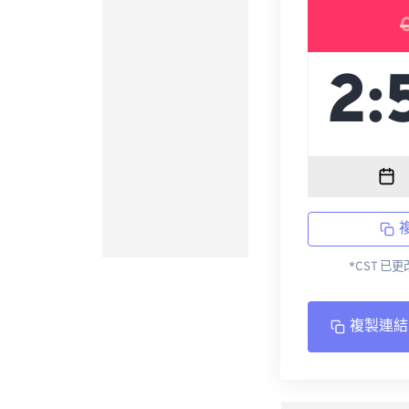
*CST 已
複製連結