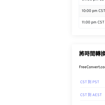
10:00 pm CS
11:00 pm CST
將時間轉
FreeConve
CST 到 PST
CST 到 AEST