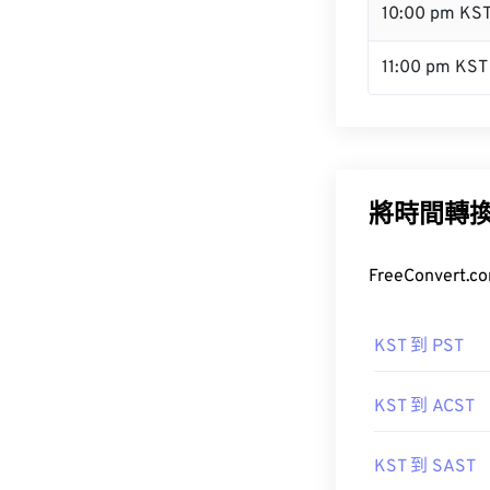
10:00 pm KS
11:00 pm KST
將時間轉
FreeConve
KST 到 PST
KST 到 ACST
KST 到 SAST