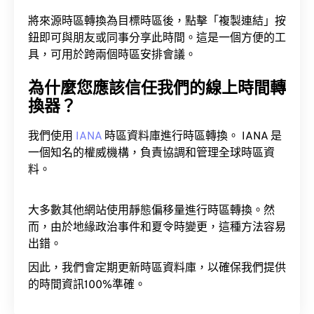
將來源時區轉換為目標時區後，點擊「複製連結」按
鈕即可與朋友或同事分享此時間。這是一個方便的工
具，可用於跨兩個時區安排會議。
為什麼您應該信任我們的線上時間轉
換器？
我們使用
IANA
時區資料庫進行時區轉換。 IANA 是
一個知名的權威機構，負責協調和管理全球時區資
料。
大多數其他網站使用靜態偏移量進行時區轉換。然
而，由於地緣政治事件和夏令時變更，這種方法容易
出錯。
因此，我們會定期更新時區資料庫，以確保我們提供
的時間資訊100%準確。