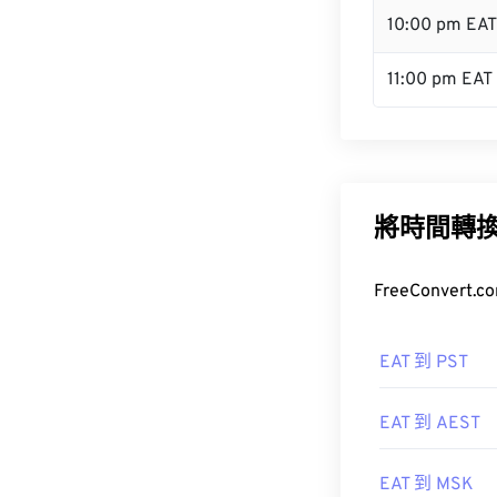
10:00 pm EAT
11:00 pm EAT
將時間轉
FreeConve
EAT 到 PST
EAT 到 AEST
EAT 到 MSK