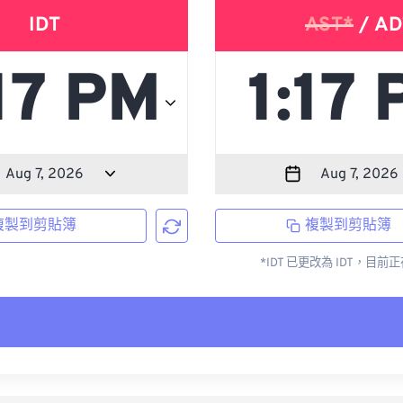
IDT
AST*
/ AD
複製到剪貼簿
複製到剪貼簿
*IDT 已更改為 IDT，目