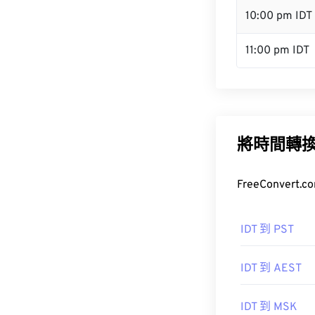
10:00 pm IDT
11:00 pm IDT
將時間轉
FreeConve
IDT 到 PST
IDT 到 AEST
IDT 到 MSK