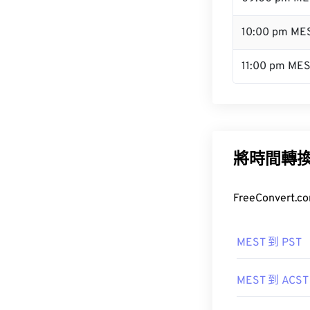
10:00 pm ME
11:00 pm ME
將時間轉
FreeConve
MEST 到 PST
MEST 到 ACST