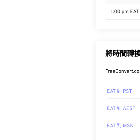
11:00 pm EAT
將時間轉
FreeConve
EAT 到 PST
EAT 到 AEST
EAT 到 MSK