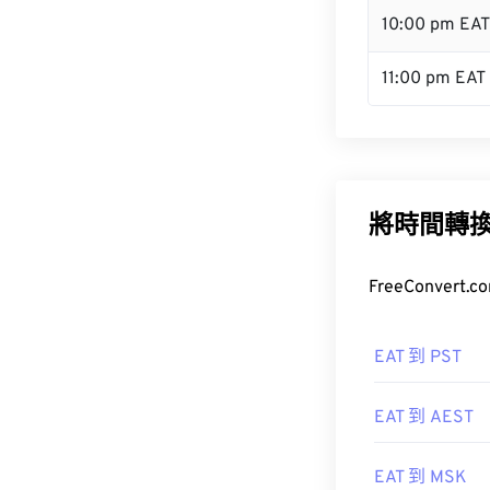
10:00 pm EAT
11:00 pm EAT
將時間轉
FreeConve
EAT 到 PST
EAT 到 AEST
EAT 到 MSK