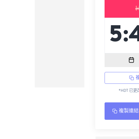
*HDT 已
複製連結