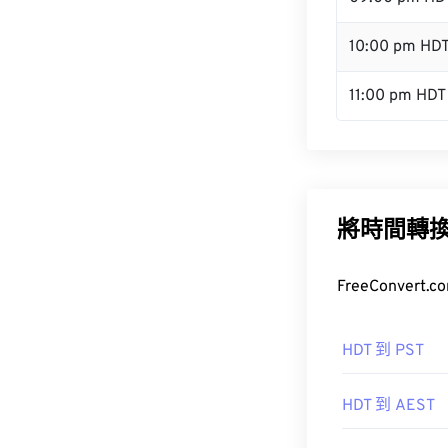
10:00 pm HD
11:00 pm HDT
將時間轉
FreeConve
HDT 到 PST
HDT 到 AEST