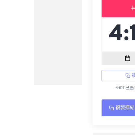
*HDT 已
複製連結