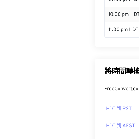
10:00 pm HD
11:00 pm HDT
將時間轉
FreeConve
HDT 到 PST
HDT 到 AEST