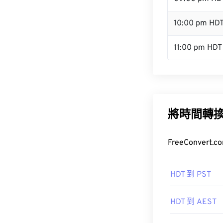
10:00 pm HD
11:00 pm HDT
將時間轉
FreeConve
HDT 到 PST
HDT 到 AEST