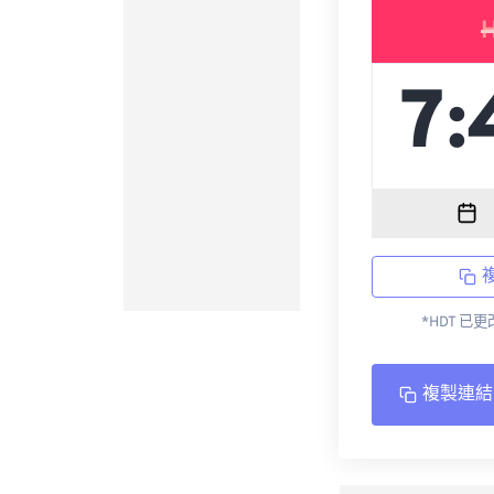
*HDT 已
複製連結