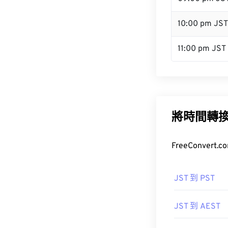
10:00 pm JST
11:00 pm JST
將時間轉
FreeConve
JST 到 PST
JST 到 AEST