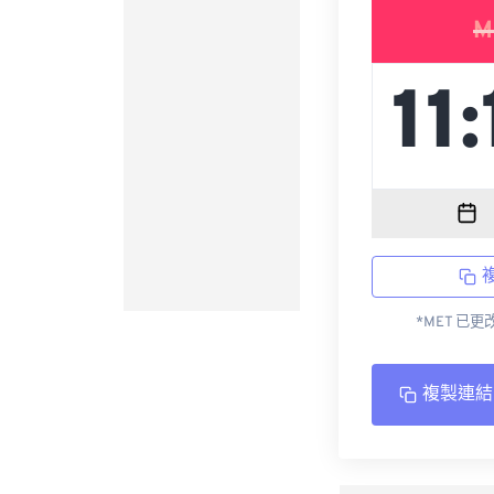
M
*MET 已
複製連結