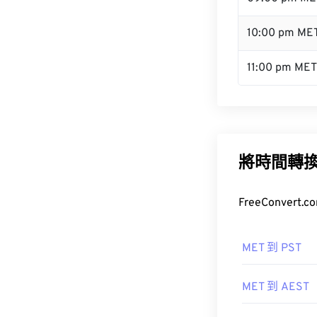
10:00 pm ME
11:00 pm MET
將時間轉
FreeConve
MET 到 PST
MET 到 AEST