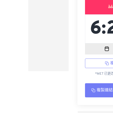
M
*MET 已
複製連結