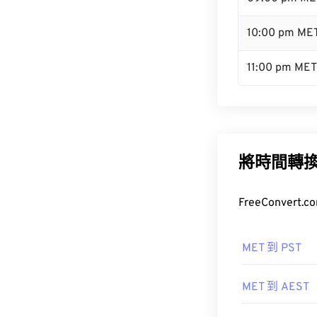
10:00 pm ME
11:00 pm MET
將時間轉
FreeConve
MET 到 PST
MET 到 AEST