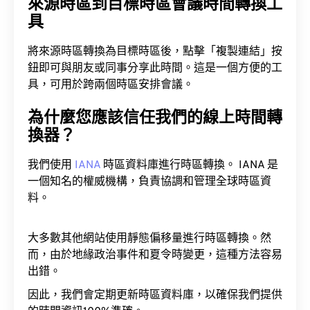
來源時區到目標時區會議時間轉換工
具
將來源時區轉換為目標時區後，點擊「複製連結」按
鈕即可與朋友或同事分享此時間。這是一個方便的工
具，可用於跨兩個時區安排會議。
為什麼您應該信任我們的線上時間轉
換器？
我們使用
IANA
時區資料庫進行時區轉換。 IANA 是
一個知名的權威機構，負責協調和管理全球時區資
料。
大多數其他網站使用靜態偏移量進行時區轉換。然
而，由於地緣政治事件和夏令時變更，這種方法容易
出錯。