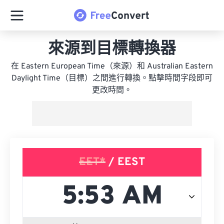
來源到目標轉換器
在 Eastern European Time（來源）和 Australian Eastern
Daylight Time（目標）之間進行轉換。點擊時間字段即可
更改時間。
EET*
/ EEST