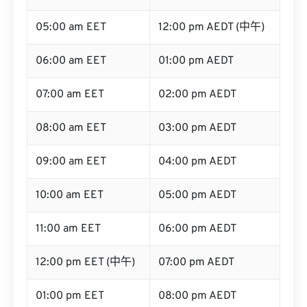
04:00 am EET
11:00 am AEDT
05:00 am EET
12:00 pm AEDT (中午)
06:00 am EET
01:00 pm AEDT
07:00 am EET
02:00 pm AEDT
08:00 am EET
03:00 pm AEDT
09:00 am EET
04:00 pm AEDT
10:00 am EET
05:00 pm AEDT
11:00 am EET
06:00 pm AEDT
12:00 pm EET (中午)
07:00 pm AEDT