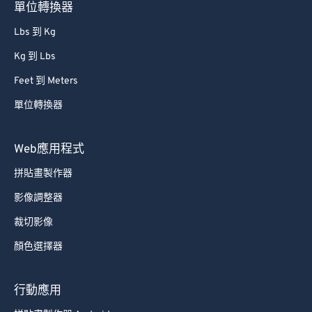
單位轉換器
Lbs 到 Kg
Kg 到 Lbs
Feet 到 Meters
單位轉換器
Web應用程式
拼貼畫製作器
影像調整器
裁切影像
顏色選擇器
行動應用