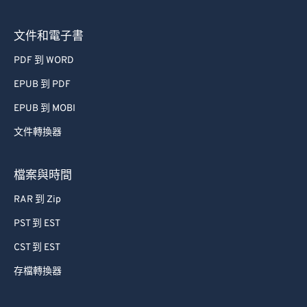
圖片轉換器
文件和電子書
PDF 到 WORD
EPUB 到 PDF
EPUB 到 MOBI
文件轉換器
檔案與時間
RAR 到 Zip
PST 到 EST
CST 到 EST
存檔轉換器