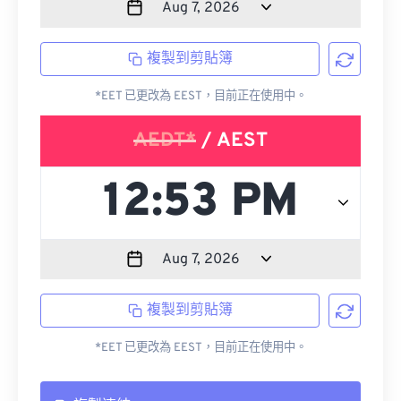
複製到剪貼簿
*EET 已更改為 EEST，目前正在使用中。
AEDT*
/ AEST
複製到剪貼簿
*EET 已更改為 EEST，目前正在使用中。