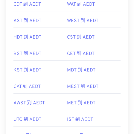
CDT 到 AEDT
WAT 到 AEDT
AST 到 AEDT
WEST 到 AEDT
HDT 到 AEDT
CST 到 AEDT
BST 到 AEDT
CET 到 AEDT
KST 到 AEDT
MDT 到 AEDT
CAT 到 AEDT
MEST 到 AEDT
AWST 到 AEDT
MET 到 AEDT
UTC 到 AEDT
IST 到 AEDT