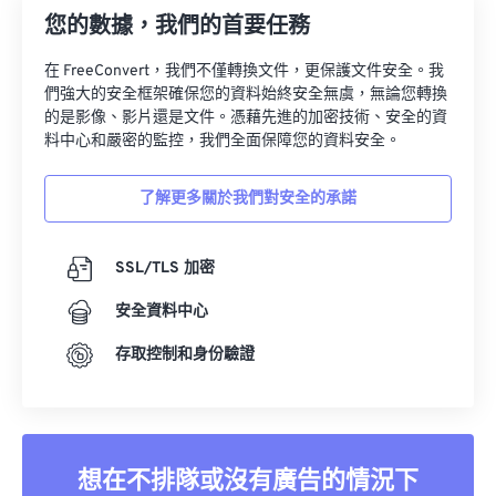
您的數據，我們的首要任務
在 FreeConvert，我們不僅轉換文件，更保護文件安全。我
們強大的安全框架確保您的資料始終安全無虞，無論您轉換
的是影像、影片還是文件。憑藉先進的加密技術、安全的資
料中心和嚴密的監控，我們全面保障您的資料安全。
了解更多關於我們對安全的承諾
SSL/TLS 加密
安全資料中心
存取控制和身份驗證