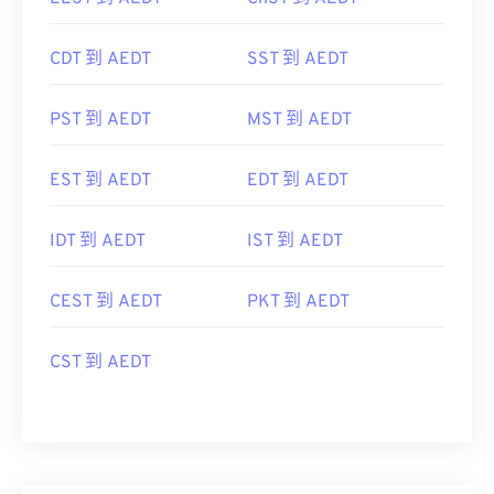
EEST 到 AEDT
ChST 到 AEDT
CDT 到 AEDT
SST 到 AEDT
PST 到 AEDT
MST 到 AEDT
EST 到 AEDT
EDT 到 AEDT
IDT 到 AEDT
IST 到 AEDT
CEST 到 AEDT
PKT 到 AEDT
CST 到 AEDT