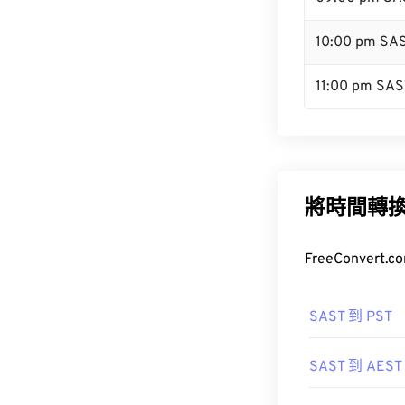
10:00 pm SA
11:00 pm SAS
將時間轉
FreeConve
SAST 到 PST
SAST 到 AEST