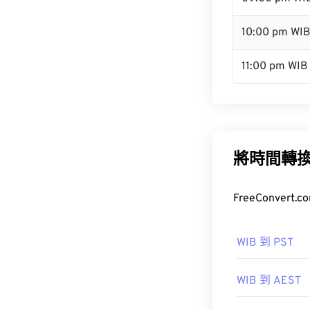
10:00 pm WI
11:00 pm WIB
將時間轉
FreeConve
WIB 到 PST
WIB 到 AEST