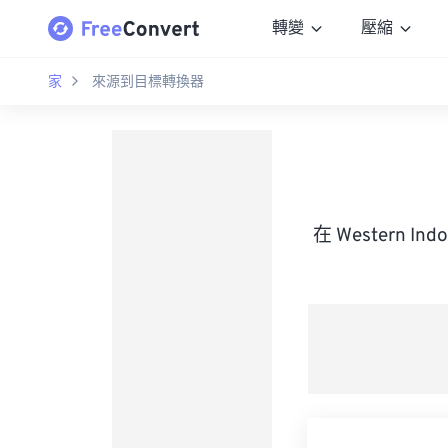
轉變
壓縮
家
來源到目標轉換器
在 Western In