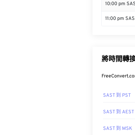
10:00 pm SA
11:00 pm SAS
將時間轉
FreeConve
SAST 到 PST
SAST 到 AEST
SAST 到 MSK