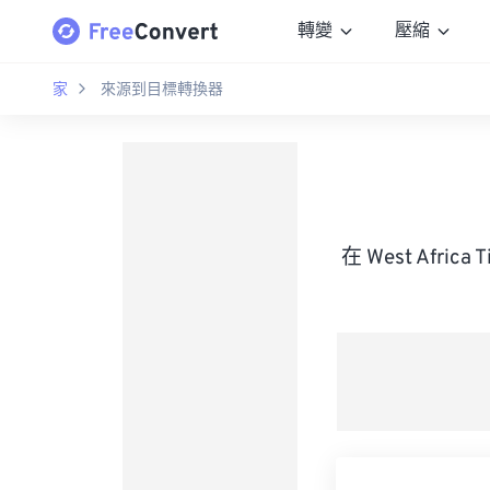
轉變
壓縮
家
來源到目標轉換器
在 West Afri