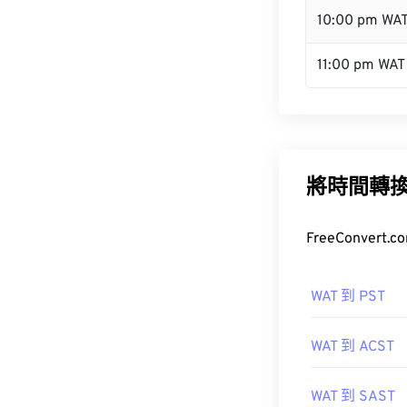
10:00 pm WA
11:00 pm WAT
將時間轉
FreeConve
WAT 到 PST
WAT 到 ACST
WAT 到 SAST