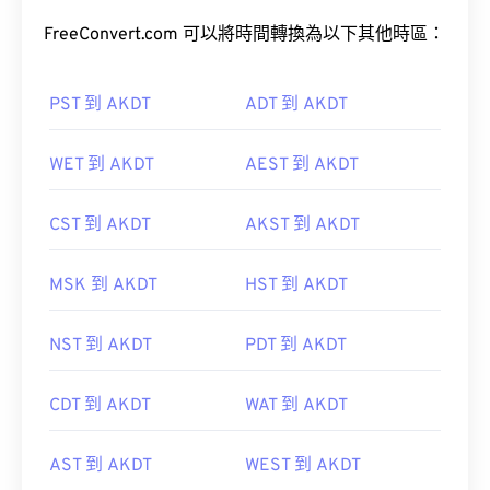
FreeConvert.com 可以將時間轉換為以下其他時區：
PST 到 AKDT
ADT 到 AKDT
WET 到 AKDT
AEST 到 AKDT
CST 到 AKDT
AKST 到 AKDT
MSK 到 AKDT
HST 到 AKDT
NST 到 AKDT
PDT 到 AKDT
CDT 到 AKDT
WAT 到 AKDT
AST 到 AKDT
WEST 到 AKDT